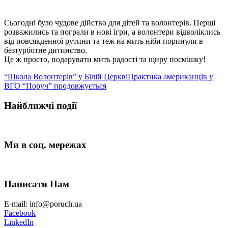
Сьогодні було чудове дійство для дітей та волонтерів. Перші
розважились та пограли в нові ігри, а волонтери відволіклись
від повсякденної рутини та теж на мить ніби поринули в
безтурботне дитинство.
Це ж просто, подарувати мить радості та щиру посмішку!
“Школа Волонтерів” у Білій Церкві
Практика американців у
ВГО “Поруч” продовжується
Найближчі події
Ми в соц. мережах
Написати Нам
E-mail: info@poruch.ua
Facebook
LinkedIn