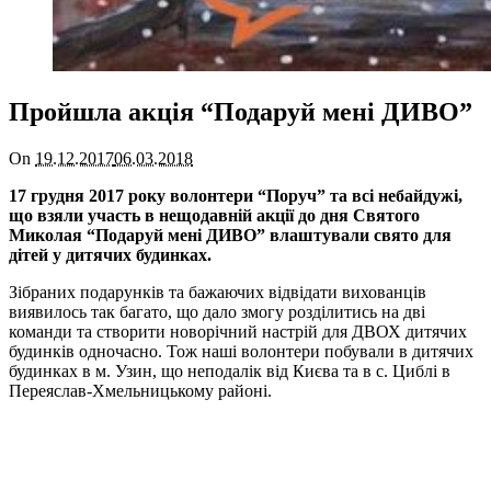
Пройшла акція “Подаруй мені ДИВО”
On
19.12.2017
06.03.2018
17 грудня 2017 року волонтери “Поруч” та всі небайдужі,
що взяли участь в нещодавній акції до дня Святого
Миколая “Подаруй мені ДИВО” влаштували свято для
дітей у дитячих будинках.
Зібраних подарунків та бажаючих відвідати вихованців
виявилось так багато, що дало змогу розділитись на дві
команди та створити новорічний настрій для ДВОХ дитячих
будинків одночасно. Тож наші волонтери побували в дитячих
будинках в м. Узин, що неподалік від Києва та в с. Циблі в
Переяслав-Хмельницькому районі.