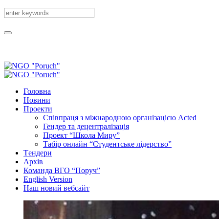
Головна
Новини
Проекти
Співпраця з міжнародною організацією Acted
Гендер та децентралізація
Проект “Школа Миру”
Табір онлайн “Студентське лідерство”
Tендери
Архів
Команда ВГО “Поруч”
English Version
Наш новий вебсайт