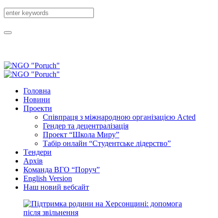
Головна
Новини
Проекти
Співпраця з міжнародною організацією Acted
Гендер та децентралізація
Проект “Школа Миру”
Табір онлайн “Студентське лідерство”
Tендери
Архів
Команда ВГО “Поруч”
English Version
Наш новий вебсайт