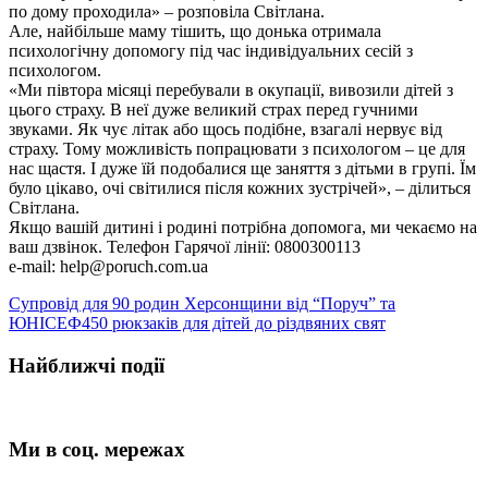
по дому проходила» – розповіла Світлана.
Але, найбільше маму тішить, що донька отримала
психологічну допомогу під час індивідуальних сесій з
психологом.
«Ми півтора місяці перебували в окупації, вивозили дітей з
цього страху. В неї дуже великий страх перед гучними
звуками. Як чує літак або щось подібне, взагалі нервує від
страху. Тому можливість попрацювати з психологом – це для
нас щастя. І дуже їй подобалися ще заняття з дітьми в групі. Їм
було цікаво, очі світилися після кожних зустрічей», – ділиться
Світлана.
Якщо вашій дитині і родині потрібна допомога, ми чекаємо на
ваш дзвінок. Телефон Гарячої лінії: 0800300113
e-mail: help@poruch.com.ua
Супровід для 90 родин Херсонщини від “Поруч” та
ЮНІСЕФ
450 рюкзаків для дітей до різдвяних свят
Найближчі події
Ми в соц. мережах