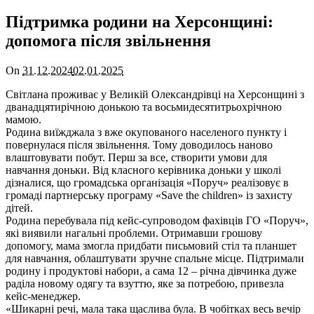
Підтримка родини на Херсонщині:
допомога після звільнення
On
31.12.2024
02.01.2025
Світлана проживає у Великій Олександрівці на Херсонщині з
дванадцятирічною донькою та восьмидесятитрьохрічною
мамою.
Родина виїжджала з вже окупованого населеного пункту і
повернулася після звільнення. Тому доводилось наново
влаштовувати побут. Перш за все, створити умови для
навчання доньки. Від класного керівника доньки у школі
дізналися, що громадська організація «Поруч» реалізовує в
громаді партнерську програму «Save the children» із захисту
дітей.
Родина перебувала під кейс-супроводом фахівців ГО «Поруч»,
які виявили нагальні проблеми. Отримавши грошову
допомогу, мама змогла придбати письмовий стіл та планшет
для навчання, облаштувати зручне спальне місце. Підтримали
родину і продуктові набори, а сама 12 – річна дівчинка дуже
раділа новому одягу та взуттю, яке за потребою, привезла
кейс-менеджер.
«Шикарні речі, мала така щаслива була. В чобітках весь вечір