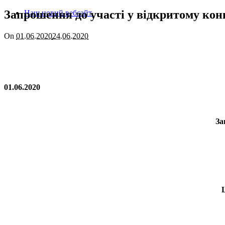
Запрошення до участі у відкритому кон
Наш новий вебсайт
On
01.06.2020
24.06.2020
01.06.2020 м. Ха
За