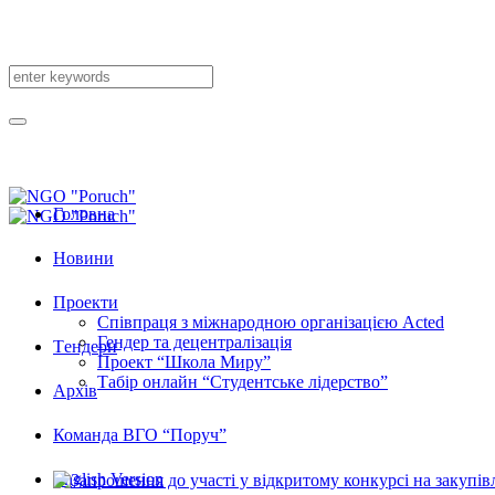
Головна
Новини
Проекти
Співпраця з міжнародною організацією Acted
Гендер та децентралізація
Tендери
Проект “Школа Миру”
Табір онлайн “Студентське лідерство”
Архів
Команда ВГО “Поруч”
English Version