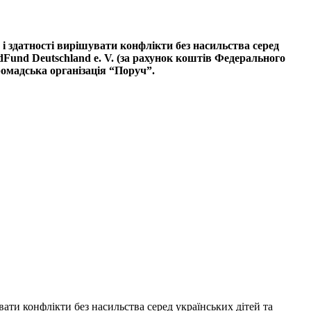
і здатності вирішувати конфлікти без насильства серед
ldFund
Deutschland
e
.
V
. (за рахунок коштів Федерального
омадська організація “Поруч”.
ати конфлікти без насильства серед українських дітей та