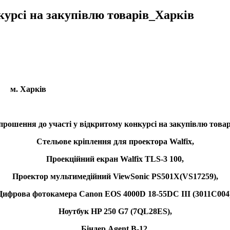
курсі на закупівлю товарів_Харків
Дод
рків
прошення до участі у відкритому конкурсі на
з
акупівлю товар
Стельове кріплення для проектора Walfix,
Проекційний екран Walfix TLS-3 100,
Проектор мультимедійний ViewSonic PS501X(VS17259),
Цифрова фотокамера Canon EOS 4000D 18-55DC III (3011C004)
Ноутбук HP 250 G7 (7QL28ES),
Біндер Agent B-12,