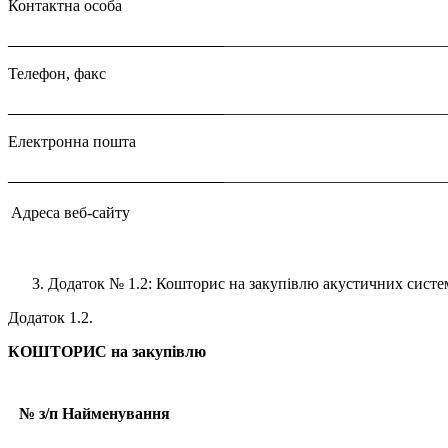
Контактна особа
___________________________
___________________________
Телефон, факс
___________________________
___________________________
Електронна пошта
___________________________
___________________________
Адреса веб-сайту
Додаток № 1.2: Кошторис на закупівлю акустичних систем 
Додаток 1.2.
КОШТОРИС
на закупівлю
№ з/п
Найменування