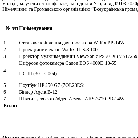
молоді, залучених у конфлікт», на підставі Угоди від 09.03.202
Німеччини) та Громадською організацією “Всеукраїнська грома
№ з/п
Найменування
1
Стельове кріплення для проектора Walfix PB-14W
2
Проекційний екран Walfix TLS-3 100″
3
Проектор мультимедійний ViewSonic PS501X (VS17259
Цифрова фотокамера Canon EOS 4000D 18-55
4
DC III (3011C004)
5
Ноутбук HP 250 G7 (7QL28ES)
6
Біндер Agent B-12
7
Штатив для фото/відео Arsenal ARS-3770 PB-14W
Всього
Оплата послуг:
безготівкова оплата на підставі актів виконани