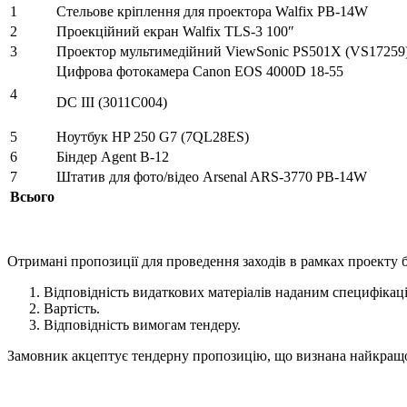
1
Стельове кріплення для проектора Walfix PB-14W
2
Проекційний екран Walfix TLS-3 100″
3
Проектор мультимедійний ViewSonic PS501X (VS17259
Цифрова фотокамера Canon EOS 4000D 18-55
4
DC III (3011C004)
5
Ноутбук HP 250 G7 (7QL28ES)
6
Біндер Agent B-12
7
Штатив для фото/відео Arsenal ARS-3770 PB-14W
Всього
Отримані пропозиції для проведення заходів в рамках проекту бу
Відповідність видаткових матеріалів наданим специфікац
Вартість.
Відповідність вимогам тендеру.
Замовник акцептує тендерну пропозицію, що визнана найкращою