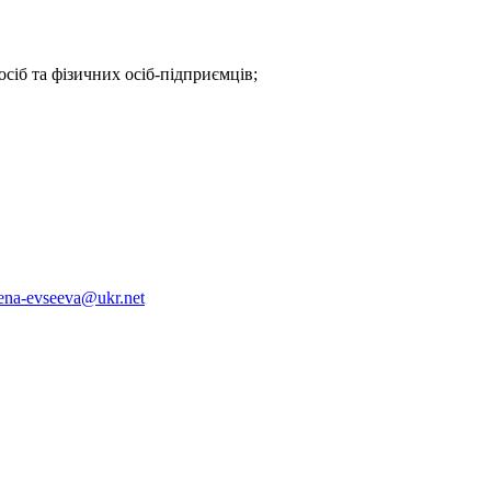
іб та фізичних осіб-підприємців;
ena-evseeva@ukr.net