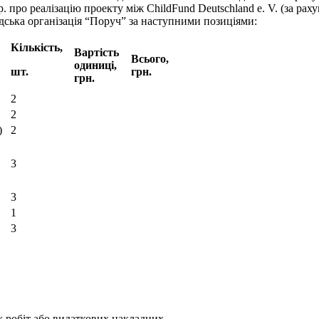
0р. про реалізацію проекту між ChildFund Deutschland e. V. (за р
дська організація “Поруч” за наступними позиціями:
Кількість,
Вартість
Всього,
одиниці,
шт.
грн.
грн.
2
2
)
2
3
3
1
3
х робіт або видаткових накладних.