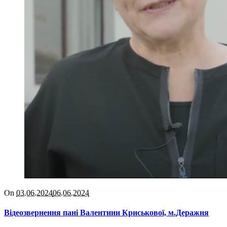
On
03.06.2024
06.06.2024
Відеозвернення пані Валентини Криськової, м.Деражня