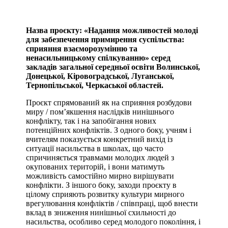
Назва проєкту: «Надання можливостей молоді
для забезпечення примирення суспільства:
сприяння взаєморозумінню та
ненасильницькому спілкуванню» серед
закладів загальної середньої освіти Волинської,
Донецької, Кіровоградської, Луганської,
Тернопільської, Черкаської областей.
Проєкт спрямований як на сприяння розбудови
миру / пом’якшення наслідків нинішнього
конфлікту, так і на запобігання нових
потенційних конфліктів. З одного боку, учням і
вчителям показується конкретний вихід із
ситуації насильства в школах, що часто
спричиняється травмами молодих людей з
окупованих територій, і вони матимуть
можливість самостійно мирно вирішувати
конфлікти. З іншого боку, заходи проєкту в
цілому сприяють розвитку культури мирного
врегулювання конфліктів / співпраці, щоб внести
вклад в зниження нинішньої схильності до
насильства, особливо серед молодого покоління, і