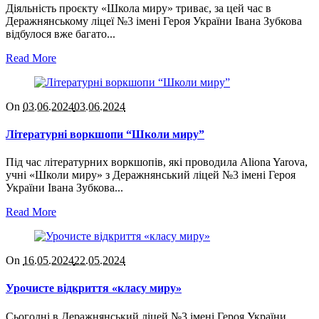
Діяльність проєкту «Школа миру» триває, за цей час в
Деражнянському ліцеї №3 імені Героя України Івана Зубкова
відбулося вже багато...
Read More
On
03.06.2024
03.06.2024
Літературні воркшопи “Школи миру”
Під час літературних воркшопів, які проводила Aliona Yarova,
учні «Школи миру» з Деражнянський ліцей №3 імені Героя
України Івана Зубкова...
Read More
On
16.05.2024
22.05.2024
Урочисте відкриття «класу миру»
Сьогодні в Деражнянський ліцей №3 імені Героя України