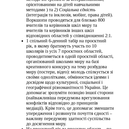
орієнтованими на дітей навчальними
методами ) та
2) Соціальна єдність
(інтеграція та інклюзія, мобінг, права дітей).
Воркшопи проводяться для близько 800
вчителів та керівників шкіл миру та
вчителів та керівників інших шкіл
відповідних областей у співвідношенні 2:1.
1 спільний 6-денний табір на проєктний
рік, в якому братимуть участь по 10
школярів із усіх 7 проєктних областей,
проводитиметься в одній проєктній області,
організований школами миру на базі
креативного конкурсу на тему розбудова
миру (постери, відео): молодь спілкується зі
своїми однолітками, обмінюється ідеями і
досвідом щодо культурної, соціальної і
географічної різноманітності України. Це
допомагає зрозуміти позицію іншої сторони
(найважливіша передумова врегулювання
конфліктів відповідно до принципів
медіації). Крім того, це допомагає зменшити
упередження і розвинути почуття єдності –
важливу передумову здатності суспільства
до досягнення миру.
На проєктний рік та проєктну область – по