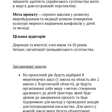
зміцнити здатність українського суспільства жити
в мирі в довгостроковій перспективі.
Мета проекту –
сприяти школам у розвитку
миробудування та медіації шляхом поширення
культури мирного вирішення конфліктів у дітей
та молоді.
Цільова аудиторія
Дирекція та вчителі; учні віком 14-16 років;
батьки; організації громадянського суспільства.
Заплановані заходи
:
На проєктний рік будуть відібрані 8
миротворчих шкіл (1 школа на область або 2
школи у Херсонській області), де будуть
організовані хаби миру з метою створення
дружнього до дітей простору, який буде
дієвим до завершення проєкту та буде
підтримкою для молоді у проведенні заходів
для попередження насильства. Для цього у
кожній школі миру будуть облаштовані