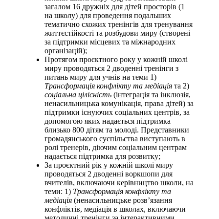
загалом 16 дружніх для дітей просторів (1
на школу) для проведення подальших
тематично схожих тренінгів для тренування
життєстійкості та розбудови миру (створені
за підтримки місцевих та міжнародних
організацій);
Протягом проєктного року у кожній школі
миру проводяться 2 дводенні тренінги з
питань миру для учнів на теми 1)
Трансформація конфлікту та медіація
та 2)
соціальна цілісність
(інтеграція та інклюзія,
ненасильницька комунікація, права дітей) за
підтримки існуючих соціальних центрів, за
допомогою яких надається підтримка
близько 800 дітям та молоді. Представники
громадянського суспільства виступають в
ролі тренерів, діючим соціальним центрам
надається підтримка для розвитку;
За проєктний рік у кожній школі миру
проводяться 2 дводенні воркшопи для
вчителів, включаючи керівництво школи, на
теми: 1)
Трансформація конфлікту та
медіація
(ненасильницьке розв’язання
конфліктів, медіація в школах, включаючи
методичні тренінги за інтерактивними,