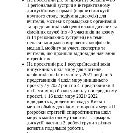
1 регіональній зустрічі в інтерактивному
дискусійному форматі (відкриті дискусії
круглого столу, подіумна дискусія) для
вчителів, місцевих громадських організацій
та представників місцевої влади/ дитячих та
сімейних служб (по 40 учасників на кожну
із 14 регіональних зустрічей) на теми
ненасильницького вирішення конфліктів,
медіації, мобінгу за участі експертів та
вчителів, що пройшли відповідне навчання
в тренінгах.
На проєктний рік 1 всеукраїнський захід
випускників шкіл миру для вчителів,
керівників шкіл та учнів: у 2021 році по 5
представників 4 шкіл миру нинішнього
проєкту / у 2022 році по 4 представники 4
шкіл миру, що брали участь у попередньому
проєкті, і 16 шкіл миру 2021/ 2022
відвідають одноденний захід у Києві з
метою обміну досвідом, створення мережі і
розробки стратегій співробітництва шкіл
миру в майбутньому (частина 1: ярмарок і
дискусії, частина 2: робочі групи з різних
аспектів подальшої роботи).