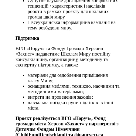
Супутнє наукове дослідження конфліктних
тенденцій / характеристик і наслідків
роботи в рамках проєкту для шкільних
громад шкіл миру.
1 всеукраїнська інформаційна кампанія на
тему розбудови миру.
Підтримка
ВГО «Поруч» та Фонду Громади Херсона
«Захист» надаватиме Школам Миру постійну
консультаційну, організаційну, методичну та
експертну підтримку, а також:
матеріали для оздоблення приміщення
класу Миру;
оснащення меблями, технікою, наочними та
методичними матеріалами;
витрати на проведення заходів;
навчальна поїздка групи підлітків в інші
міста.
Проєкт реалізується ВГО «Поруч», Фонд
громади міста Херсон «Захист» у партнерстві з
Дитячим Фондом Німеччини
(ChildFundDeutschland) та фінансується