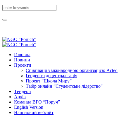
Головна
Новини
Проекти
Співпраця з міжнародною організацією Acted
Гендер та децентралізація
Проект “Школа Миру”
Табір онлайн “Студентське лідерство”
Tендери
Архів
Команда ВГО “Поруч”
English Version
Наш новий вебсайт