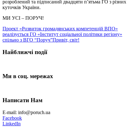
розроблений та підписаний двадцяти п’ятьма ГО з різних
куточків України.
МИ УСІ – ПОРУЧ!
Проект «Розвиток громадянських компетенцій ВПО»
реалізується ГО «Інститут соціальної політики регіону»
спільно з ВГО “Поруч”
Привіт, світ!
Найближчі події
Ми в соц. мережах
Написати Нам
E-mail: info@poruch.ua
Facebook
LinkedIn