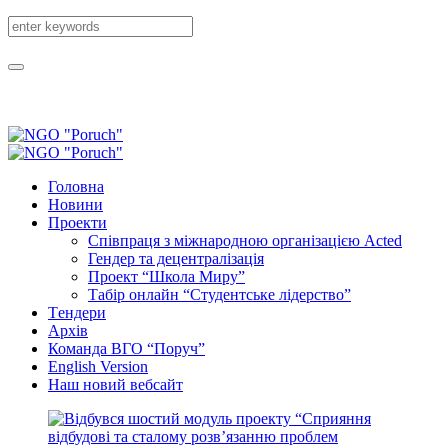
Головна
Новини
Проекти
Співпраця з міжнародною організацією Acted
Гендер та децентралізація
Проект “Школа Миру”
Табір онлайн “Студентське лідерство”
Tендери
Архів
Команда ВГО “Поруч”
English Version
Наш новий вебсайт