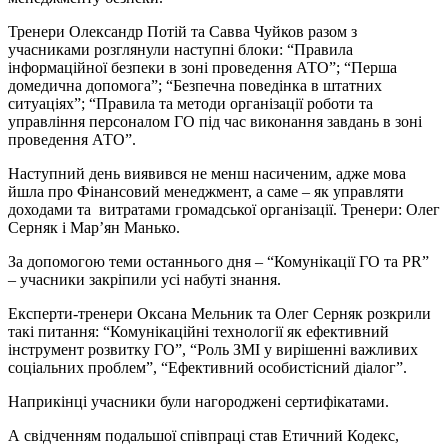
Тренери Олександр Потій та Савва Чуйков разом з
учасниками розглянули наступні блоки: “Правила
інформаційної безпеки в зоні проведення АТО”; “Перша
домедична допомога”; “Безпечна поведінка в штатних
ситуаціях”; “Правила та методи організації роботи та
управління персоналом ГО під час виконання завдань в зоні
проведення АТО”.
Наступний день виявився не менш насиченим, адже мова
йшла про Фінансовий менеджмент, а саме – як управляти
доходами та витратами громадської організації. Тренери: Олег
Серняк і Мар’ян Манько.
За допомогою теми останнього дня – “Комунікації ГО та PR”
– учасники закріпили усі набуті знання.
Експерти-тренери Oксанa Meльник та Олег Серняк розкрили
такі питання: “Комунікаційні технології як ефективний
інструмент розвитку ГО”, “Роль ЗМІ у вирішенні важливих
соціальних проблем”, “Ефективний особистісний діалог”.
Наприкінці учасники були нагороджені сертифікатами.
А свідченням подальшої співпраці став Етичний Кодекс,