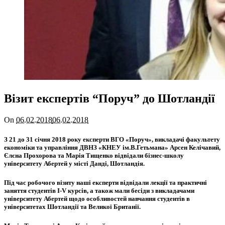
Візит експертів “Поруч” до Шотландії
On
06.02.2018
06.02.2018
З 21 до 31 січня 2018 року експерти ВГО «Поруч», викладачі факультету
економіки та управління ДВНЗ «КНЕУ ім.В.Гетьмана» Арсен Келічавий,
Єлєна Прохорова та Марія Тищенко відвідали бізнес-школу
університету Абертей у місті Данді, Шотландія.
Під час робочого візиту наші експерти відвідали лекції та практичні
заняття студентів I-V курсів, а також мали бесіди з викладачами
університету Абертей щодо особливостей навчання студентів в
університетах Шотландії та Великої Британії.