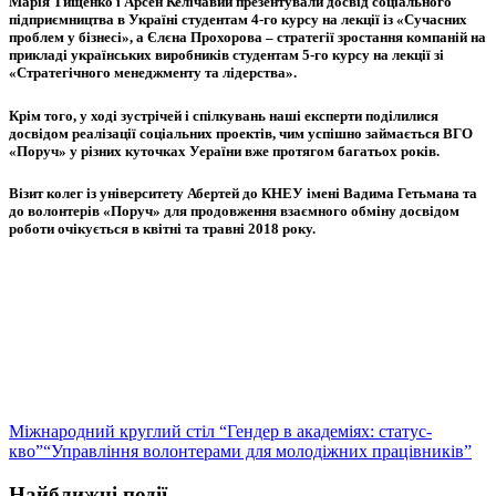
Марія Тищенко і Арсен Келічавий презентували досвід соціального
підприємництва в Україні студентам 4-го курсу на лекції із «Сучасних
проблем у бізнесі», а Єлєна Прохорова – стратегії зростання компаній на
прикладі українських виробників студентам 5-го курсу на лекції зі
«Стратегічного менеджменту та лідерства».
Крім того, у ході зустрічей і спілкувань наші експерти поділилися
досвідом реалізації соціальних проектів, чим успішно займається ВГО
«Поруч» у різних куточках Уераїни вже протягом багатьох років.
Візит колег із університету Абертей до КНЕУ імені Вадима Гетьмана та
до волонтерів «Поруч» для продовження взаємного обміну досвідом
роботи очікується в квітні та травні 2018 року.
Міжнародний круглий стіл “Гендер в академіях: статус-
кво”
“Управління волонтерами для молодіжних працівників”
Найближчі події