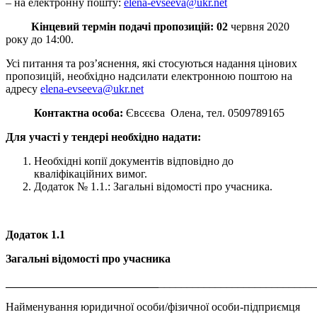
– на електронну пошту:
elena-evseeva@ukr.net
Кінцевий термін подачі пропозицій: 02
червня 2020
року до 14:00.
Усі питання та роз’яснення, які стосуються надання цінових
пропозицій, необхідно надсилати електронною поштою на
адресу
elena-evseeva@ukr.net
Контактна особа:
Євсєєва Олена, тел. 0509789165
Для участі у тендері необхідно надати:
Необхідні копії документів відповідно до
кваліфікаційних вимог.
Додаток № 1.1.: Загальні відомості про учасника.
Додаток 1.1
Загальні відомості про учасника
___________________________
___________________________
Найменування юридичної особи/фізичної особи-підприємця