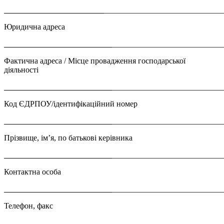
_________________________
_____________________________
Юридична адреса
___________________________
___________________________
Фактична адреса / Місце провадження господарської
діяльності
___________________________
___________________________
Код ЄДРПОУ/ідентифікаційний номер
___________________________
___________________________
Прізвище, ім’я, по батькові керівника
___________________________
___________________________
Контактна особа
___________________________
___________________________
Телефон, факс
___________________________
___________________________