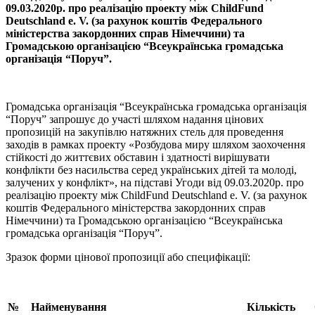
09.03.2020р. про реалізацію проекту між
ChildFund
Deutschland
e
.
V
. (за рахунок коштів Федерального
міністерства закордонних справ Німеччини) та
Громадською організацією “Всеукраїнська громадська
організація “Поруч”.
Громадська організація “Всеукраїнська громадська організація
“Поруч” запрошує до участі шляхом надання цінових
пропозицій на закупівлю натяжних стель для проведення
заходів в рамках проекту «Розбудова миру шляхом заохочення
стійкості до життєвих обставин і здатності вирішувати
конфлікти без насильства серед українських дітей та молоді,
залучених у конфлікт», на підставі Угоди від 09.03.2020р. про
реалізацію проекту між ChildFund Deutschland e. V. (за рахунок
коштів Федерального міністерства закордонних справ
Німеччини) та Громадською організацією “Всеукраїнська
громадська організація “Поруч”.
Зразок форми цінової пропозиції або специфікації:
№
Найменування
Кількість