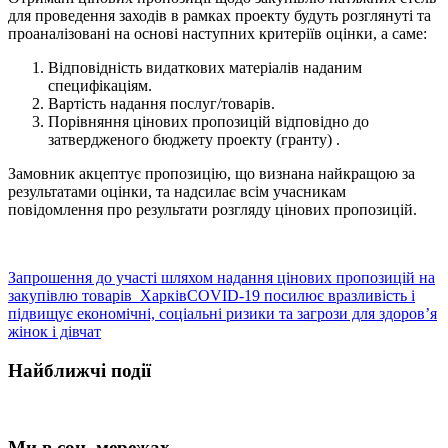
для проведення заходів в рамках проекту будуть розглянуті та
проаналізовані на основі наступних критеріїв оцінки, а саме:
Відповідність видаткових матеріалів наданим
специфікаціям.
Вартість надання послуг/товарів.
Порівняння цінових пропозицій відповідно до
затвердженого бюджету проекту (гранту) .
Замовник акцептує пропозицію, що визнана найкращою за
результатами оцінки, та надсилає всім учасникам
повідомлення про результати розгляду цінових пропозицій.
Запрошення до участі шляхом надання цінових пропозицій на
закупівлю товарів_Харків
COVID-19 посилює вразливість і
підвищує економічні, соціальні ризики та загрози для здоров’я
жінок і дівчат
Найближчі події
Ми в соц. мережах