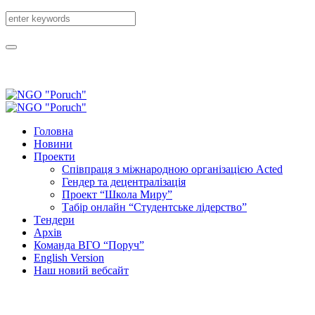
Головна
Новини
Проекти
Співпраця з міжнародною організацією Acted
Гендер та децентралізація
Проект “Школа Миру”
Табір онлайн “Студентське лідерство”
Tендери
Архів
Команда ВГО “Поруч”
English Version
Наш новий вебсайт