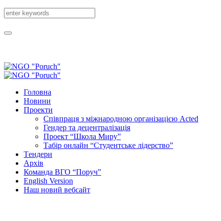
Головна
Новини
Проекти
Співпраця з міжнародною організацією Acted
Гендер та децентралізація
Проект “Школа Миру”
Табір онлайн “Студентське лідерство”
Tендери
Архів
Команда ВГО “Поруч”
English Version
Наш новий вебсайт