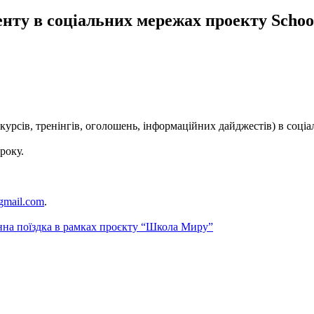
ту в соціальних мережах проекту Schools
урсів, тренінгів, оголошень, інформаційних дайджестів) в соці
року.
gmail.com
.
нна поїздка в рамках проєкту “Школа Миру”