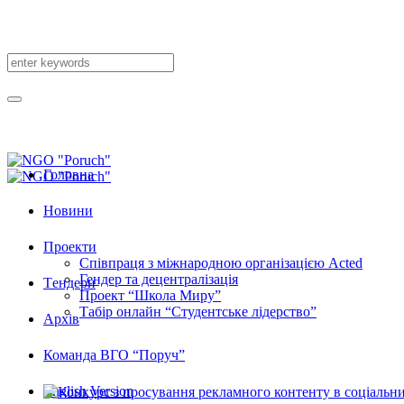
Головна
Новини
Проекти
Співпраця з міжнародною організацією Acted
Гендер та децентралізація
Tендери
Проект “Школа Миру”
Табір онлайн “Студентське лідерство”
Архів
Команда ВГО “Поруч”
English Version