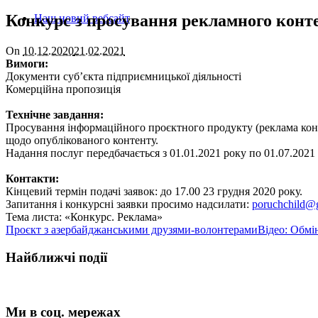
Конкурс з просування рекламного контен
Наш новий вебсайт
On
10.12.2020
21.02.2021
Вимоги:
Документи суб’єкта підприємницької діяльності
Комерційна пропозиція
Технічне завдання:
Просування і
нформаційного проєктного продукту (реклама конк
щодо опублікованого контенту.
Надання послуг передбачається з 01.01.2021 року по 01.07.2021 
Контакти:
Кінцевий термін подачі заявок: до 17.00
2
3 грудня 2020 року.
Запитання і конкурсні заявки просимо надсилати:
poruchchild@
Тема листа: «Конкурс. Реклама»
Проєкт з азербайджанськими друзями-волонтерами
Відео: Обмі
Найближчі події
Ми в соц. мережах