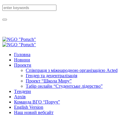
Головна
Новини
Проекти
Співпраця з міжнародною організацією Acted
Гендер та децентралізація
Проект “Школа Миру”
Табір онлайн “Студентське лідерство”
Tендери
Архів
Команда ВГО “Поруч”
English Version
Наш новий вебсайт