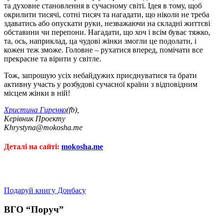
та духовне становлення в сучасному світі. Ідея в тому, щоб
окрилити тисячі, сотні тисяч та нагадати, що ніколи не треба
здаватись або опускати руки, незважаючи на складні життєві
обставини чи перепони. Нагадати, що хоч і всім буває тяжко,
та, ось, наприклад, ца чудові жінки змогли це подолати, і
кожен теж зможе. Головне – рухатися вперед, помічати все
прекрасне та вірити у світле.
Тож, запрошую усіх небайдужих приєднуватися та брати
активну участь у розбудові сучасної країни з відповідним
місцем жінки в ній!
Христина Гиренко
(fb),
Керівник Проекту
Khrystyna@mokosha.me
Деталі на сайті:
mokosha.me
Подаруй книгу Донбасу
ВГО “Поруч”