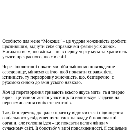
Особисто для мене “Мокоша” – це чудова можливість зробити
щасливішим, відчути себе справжніми феями усіх жінок.
Нагадати всім, що жінка – це в першу чергу муза та хранитель
усього прекрасного, що є в світі.
Через інклюзивні покази ми ніби змінюємо повсякденне
середовище, міняємо світло, щоб показати справжність,
істинність, ту первородну жіночність, що, безперечно, є
рухомою силою до змін усього навколо.
Хоч ці перетворення тривають всього якусь мить, та я твердо
вірю – це змінює життя учасниць та наштовхує глядачів на
переосмислення своїх стереотипів.
Так, безперечно, до цього проекту відноситься і підвищення
соціального усвідомлення та тиск на владу й повноважні
органи, але головна ідея – це показати велич жінки у
сучасному світі. Її боротьбу у вирі повсякденності, її соціальне