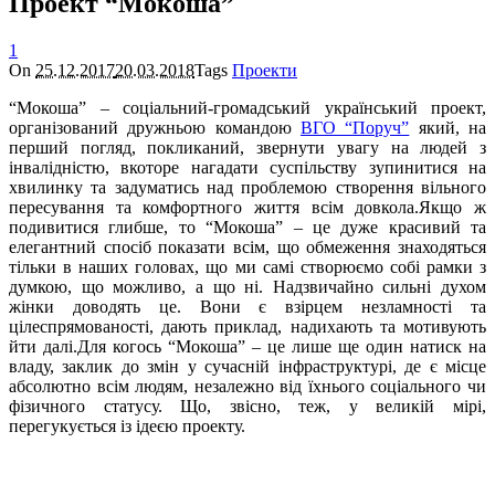
Проект “Мокоша”
1
On
25.12.2017
20.03.2018
Tags
Проекти
“Мокоша” – соціальний-громадський український проект,
організований дружньою командою
ВГО “Поруч”
який, на
перший погляд, покликаний, звернути увагу на людей з
інвалідністю, вкоторе нагадати суспільству зупинитися на
хвилинку та задуматись над проблемою створення вільного
пересування та комфортного життя всім довкола.Якщо ж
подивитися глибше, то “Мокоша” – це дуже красивий та
елегантний спосіб показати всім, що обмеження знаходяться
тільки в наших головах, що ми самі створюємо собі рамки з
думкою, що можливо, а що ні. Надзвичайно сильні духом
жінки доводять це. Вони є взірцем незламності та
цілеспрямованості, дають приклад, надихають та мотивують
йти далі.Для когось “Мокоша” – це лише ще один натиск на
владу, заклик до змін у сучасній інфраструктурі, де є місце
абсолютно всім людям, незалежно від їхнього соціального чи
фізичного статусу. Що, звісно, теж, у великій мірі,
перегукується із ідеєю проекту.