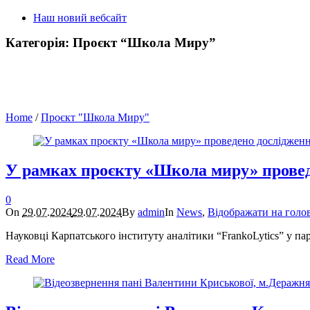
Наш новий вебсайт
Категорія:
Проєкт “Школа Миру”
Home
/
Проєкт "Школа Миру"
У рамках проєкту «Школа миру» прове
0
On
29.07.2024
29.07.2024
By
admin
In
News
,
Відображати на голо
Науковці Карпатського інституту аналітики “FrankoLytics” у па
Read More