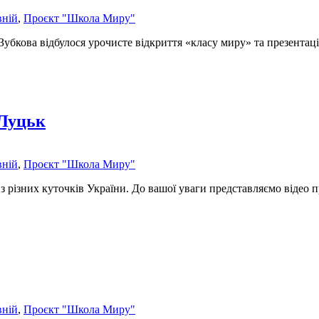
вній
,
Проєкт "Школа Миру"
Зубкова відбулося урочисте відкриття «класу миру» та презентаці
.Луцьк
вній
,
Проєкт "Школа Миру"
різних куточків України. До вашої уваги представляємо відео про
вній
,
Проєкт "Школа Миру"