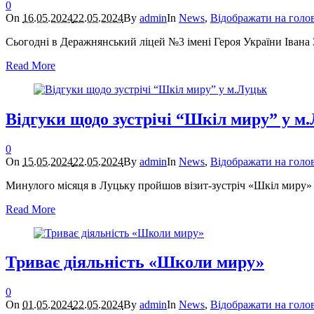
0
On
16.05.2024
22.05.2024
By
admin
In
News
,
Відображати на голо
Сьогодні в Деражнянський ліцей №3 імені Героя України Івана 
Read More
Відгуки щодо зустрічі “Шкіл миру” у м
0
On
15.05.2024
22.05.2024
By
admin
In
News
,
Відображати на голо
Минулого місяця в Луцьку пройшов візит-зустріч «Шкіл миру» з 
Read More
Триває діяльність «Школи миру»
0
On
01.05.2024
22.05.2024
By
admin
In
News
,
Відображати на голо