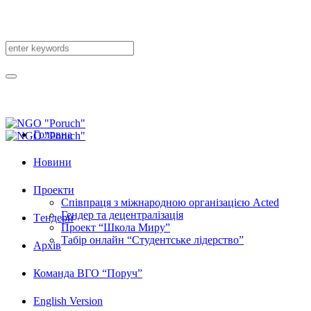
Головна
Новини
Проекти
Співпраця з міжнародною організацією Acted
Гендер та децентралізація
Tендери
Проект “Школа Миру”
Табір онлайн “Студентське лідерство”
Архів
Команда ВГО “Поруч”
English Version