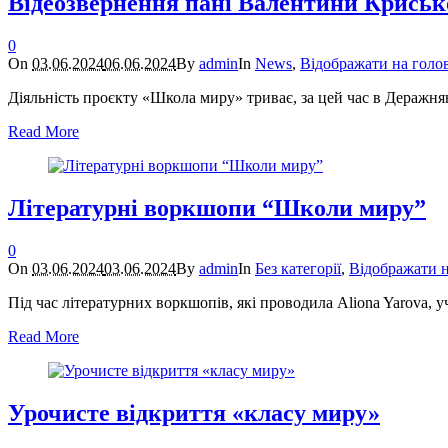
Відеозвернення пані Валентини Криськ
0
On
03.06.2024
06.06.2024
By
admin
In
News
,
Відображати на голо
Діяльність проєкту «Школа миру» триває, за цей час в Деражнян
Read More
Літературні воркшопи “Школи миру”
0
On
03.06.2024
03.06.2024
By
admin
In
Без категорії
,
Відображати н
Під час літературних воркшопів, які проводила Aliona Yarova, 
Read More
Урочисте відкриття «класу миру»