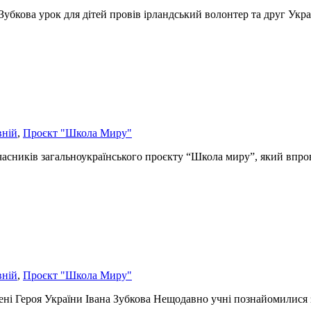
убкова урок для дітей провів ірландський волонтер та друг Украї
вній
,
Проєкт "Школа Миру"
учасників загальноукраїнського проєкту “Школа миру”, який впро
вній
,
Проєкт "Школа Миру"
і Героя України Івана Зубкова Нещодавно учні познайомилися з п