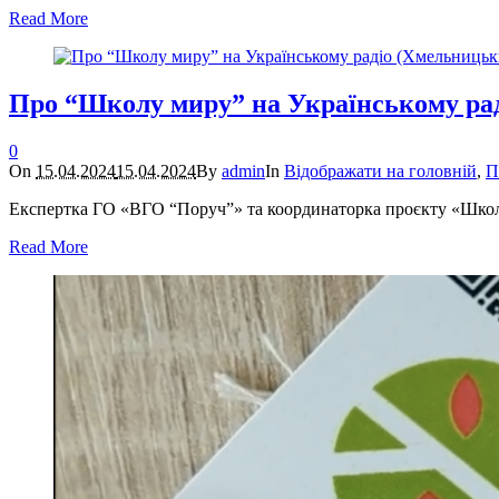
Read More
Про “Школу миру” на Українському ра
0
On
15.04.2024
15.04.2024
By
admin
In
Відображати на головній
,
П
Експертка ГО «ВГО “Поруч”» та координаторка проєкту «Школа
Read More