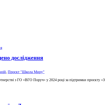
дено дослідження
вній
,
Проєкт "Школа Миру"
ртнерстві з ГО «ВГО Поруч» у 2024 році за підтримки проєкту «З