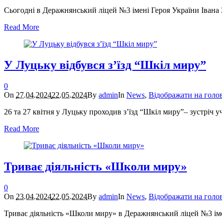
Сьогодні в Деражнянський ліцей №3 імені Героя України Івана З
Read More
У Луцьку відбувся з’їзд “Шкіл миру”
0
On
27.04.2024
22.05.2024
By
admin
In
News
,
Відображати на голо
26 та 27 квітня у Луцьку проходив з’їзд “Шкіл миру”– зустріч 
Read More
Триває діяльність «Школи миру»
0
On
23.04.2024
22.05.2024
By
admin
In
News
,
Відображати на голо
Триває діяльність «Школи миру» в Деражнянський ліцей №3 імен