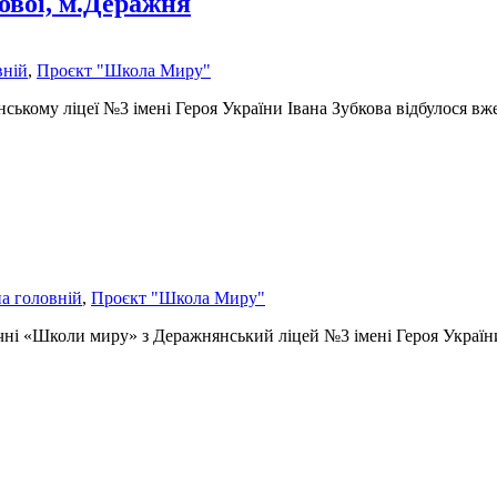
ової, м.Деражня
вній
,
Проєкт "Школа Миру"
ському ліцеї №3 імені Героя України Івана Зубкова відбулося вже 
а головній
,
Проєкт "Школа Миру"
учні «Школи миру» з Деражнянський ліцей №3 імені Героя України