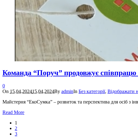
Команда “Поруч” продовжує співпрацю 
0
On
15.04.2024
15.04.2024
By
admin
In
Без категорії
,
Відображати н
Майстерня “ЕкоСумка” – розвиток та перспектива для осіб з інв
Read More
1
2
3