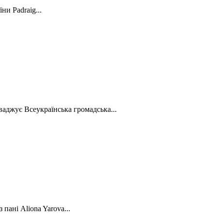
ни Padraig...
ваджує Всеукраїнська громадська...
ані Aliona Yarova...