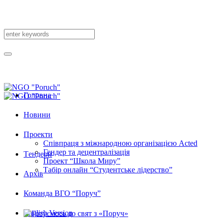
Головна
Новини
Проекти
Співпраця з міжнародною організацією Acted
Гендер та децентралізація
Tендери
Проект “Школа Миру”
Табір онлайн “Студентське лідерство”
Архів
Команда ВГО “Поруч”
English Version