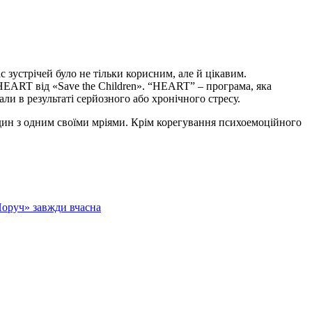
 зустрічей було не тільки корисним, але й цікавим.
HEART від «Save the Children». “HEART” – програма, яка
ли в результаті серйозного або хронічного стресу.
один з одним своїми мріями. Крім корегування психоемоційного
Поруч» завжди вчасна