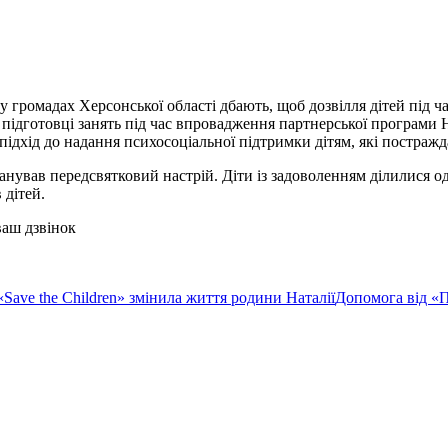
 громадах Херсонської області дбають, щоб дозвілля дітей під час
 підготовці занять під час впровадження партнерської програми 
підхід до надання психосоціальної підтримки дітям, які постражда
анував передсвятковий настрій. Діти із задоволенням ділилися 
 дітей.
ваш дзвінок
Save the Children» змінила життя родини Наталії
Допомога від «