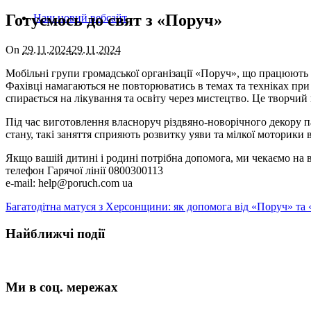
Готуємось до свят з «Поруч»
Наш новий вебсайт
On
29.11.2024
29.11.2024
Мобільні групи громадської організації «Поруч», що працюють у
Фахівці намагаються не повторюватись в темах та техніках при
спирається на лікування та освіту через мистецтво. Це творчий 
Під час виготовлення власноруч різдвяно-новорічного декору п
стану, такі заняття сприяють розвитку уяви та мілкої моторики в
Якщо вашій дитині і родині потрібна допомога, ми чекаємо на 
телефон Гарячої лінії 0800300113
e-mail: help@poruch.com ua
Багатодітна матуся з Херсонщини: як допомога від «Поруч» та «
Найближчі події
Ми в соц. мережах