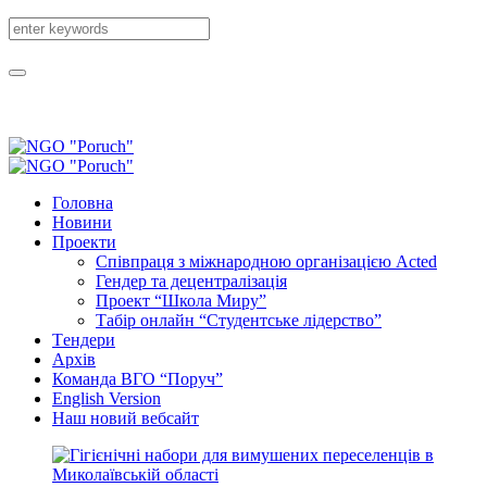
Головна
Новини
Проекти
Співпраця з міжнародною організацією Acted
Гендер та децентралізація
Проект “Школа Миру”
Табір онлайн “Студентське лідерство”
Tендери
Архів
Команда ВГО “Поруч”
English Version
Наш новий вебсайт