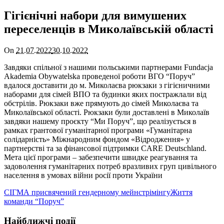
Гігієнічні набори для вимушених
переселенців в Миколаївській області
On
21.07.2022
30.10.2022
Завдяки спільної з нашими польськими партнерами Fundacja
Akademia Obywatelska проведеної роботи ВГО “Поруч”
вдалося доставити до м. Миколаєва рюкзаки з гігієничними
наборами для сімей ВПО та будинки яких постражлали від
обстрілів. Рюкзаки вже прямують до сімей Миколаєва та
Миколаївської області. Рюкзаки були доставлені в Миколаїв
завдяки нашему проєкту “Ми Поруч”, що реалізується в
рамках грантової гуманітарної програми «Гуманітарна
солідарність» Міжнародним фондом «Відродження» у
партнерстві та за фінансової підтримки CARE Deutschland.
Мета цієї програми – забезпечити швидке реагування та
задоволення гуманітарних потреб вразливих груп цивільного
населення в умовах війни росії проти України
СІГМА присвячений гендерному мейнстрімінгу
Життя
команди “Поруч”
Найближчі події