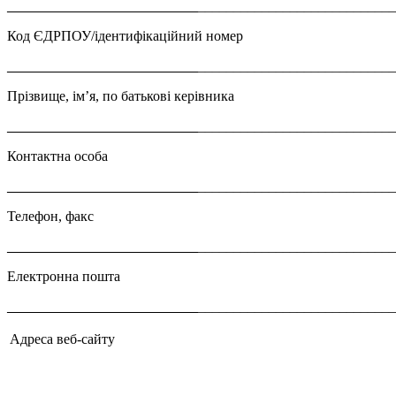
___________________________
___________________________
Код ЄДРПОУ/ідентифікаційний номер
___________________________
___________________________
Прізвище, ім’я, по батькові керівника
___________________________
___________________________
Контактна особа
___________________________
___________________________
Телефон, факс
___________________________
___________________________
Електронна пошта
___________________________
___________________________
Адреса веб-сайту