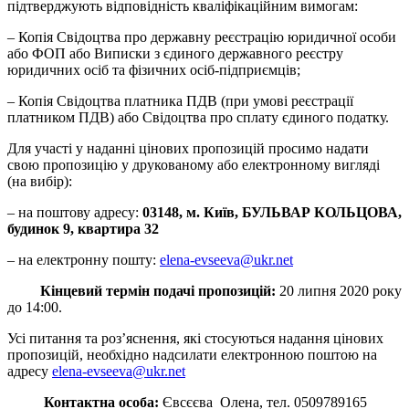
підтверджують відповідність кваліфікаційним вимогам:
– Копія Свідоцтва про державну реєстрацію юридичної особи
або ФОП або Виписки з єдиного державного реєстру
юридичних осіб та фізичних осіб-підприємців;
– Копія Свідоцтва платника ПДВ (при умові реєстрації
платником ПДВ) або Свідоцтва про сплату єдиного податку.
Для участі у наданні цінових пропозицій просимо надати
свою пропозицію у друкованому або електронному вигляді
(на вибір):
– на поштову адресу:
03148, м. Київ, БУЛЬВАР КОЛЬЦОВА,
будинок 9, квартира 32
– на електронну пошту:
elena-evseeva@ukr.net
Кінцевий термін подачі пропозицій:
20 липня 2020 року
до 14:00.
Усі питання та роз’яснення, які стосуються надання цінових
пропозицій, необхідно надсилати електронною поштою на
адресу
elena-evseeva@ukr.net
Контактна особа:
Євсєєва Олена, тел. 0509789165