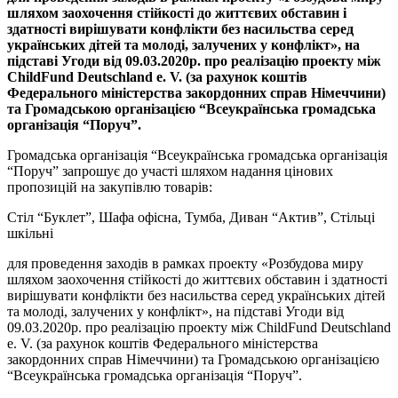
шляхом заохочення стійкості до життєвих обставин і
здатності вирішувати конфлікти без насильства серед
українських дітей та молоді, залучених у конфлікт», на
підставі Угоди від 09.03.2020р. про реалізацію проекту між
ChildFund
Deutschland
e
.
V
. (за рахунок коштів
Федерального міністерства закордонних справ Німеччини)
та Громадською організацією “Всеукраїнська громадська
організація “Поруч”.
Громадська організація “Всеукраїнська громадська організація
“Поруч” запрошує до участі шляхом надання цінових
пропозицій на закупівлю товарів:
Стіл “Буклет”, Шафа офісна, Тумба, Диван “Актив”, Стільці
шкільні
для проведення заходів в рамках проекту «Розбудова миру
шляхом заохочення стійкості до життєвих обставин і здатності
вирішувати конфлікти без насильства серед українських дітей
та молоді, залучених у конфлікт», на підставі Угоди від
09.03.2020р. про реалізацію проекту між ChildFund Deutschland
e. V. (за рахунок коштів Федерального міністерства
закордонних справ Німеччини) та Громадською організацією
“Всеукраїнська громадська організація “Поруч”.