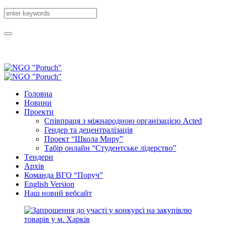
Головна
Новини
Проекти
Співпраця з міжнародною організацією Acted
Гендер та децентралізація
Проект “Школа Миру”
Табір онлайн “Студентське лідерство”
Tендери
Архів
Команда ВГО “Поруч”
English Version
Наш новий вебсайт