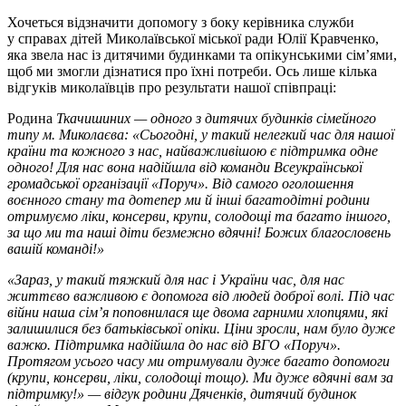
Хочеться відзначити допомогу з боку керівника служби
у справах дітей Миколаївської міської ради Юлії Кравченко,
яка звела нас із дитячими будинками та опікунськими сім’ями,
щоб ми змогли дізнатися про їхні потреби. Ось лише кілька
відгуків миколаївців про результати нашої співпраці:
Родина
Ткачишиних — одного з дитячих будинків сімейного
типу м. Миколаєва: «Сьогодні, у такий нелегкий час для нашої
країни та кожного з нас, найважливішою є підтримка одне
одного! Для нас вона надійшла від команди Всеукраїнської
громадської організації «Поруч». Від самого оголошення
воєнного стану та дотепер ми й інші багатодітні родини
отримуємо ліки, консерви, крупи, солодощі та багато іншого,
за що ми та наші діти безмежно вдячні!
Божих благословень
вашій команді!»
«Зараз, у такий тяжкий для нас і України час, для нас
життєво важливою є допомога від людей доброї волі. Під час
війни наша сім’я поповнилася ще двома гарними хлопцями, які
залишилися без батьківської опіки. Ціни зросли, нам було дуже
важко. Підтримка надійшла до нас від ВГО «Поруч».
Протягом усього часу ми отримували дуже багато допомоги
(крупи, консерви, ліки, солодощі тощо). Ми дуже вдячні вам за
підтримку!» — відгук родини Дяченків, дитячий будинок