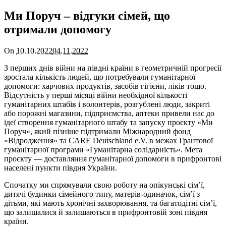
Ми Поруч – відгуки сімей, що
отримали допомогу
On
10.10.2022
04.11.2022
З перших днів війни на півдні країни в геометричній прогресії
зростала кількість людей, що потребували гуманітарної
допомоги: харчових продуктів, засобів гігієни, ліків тощо.
Відсутність у перші місяці війни необхідної кількості
гуманітарних штабів і волонтерів, розгублені люди, закриті
або порожні магазини, підприємства, аптеки привели нас до
ідеї створення гуманітарного штабу та запуску проєкту «Ми
Поруч», який пізніше підтримали Міжнародний фонд
«Відродження» та CARE Deutschland e.V. в межах Грантової
гуманітарної програми «Гуманітарна солідарність». Мета
проєкту — доставляння гуманітарної допомоги в прифронтові
населені пункти півдня України.
Спочатку ми спрямували свою роботу на опікунські сім’ї,
дитячі будинки сімейного типу, матерів-одиначок, сім’ї з
дітьми, які мають хронічні захворювання, та багатодітні сім’ї,
що залишалися й залишаються в прифронтовій зоні півдня
країни.