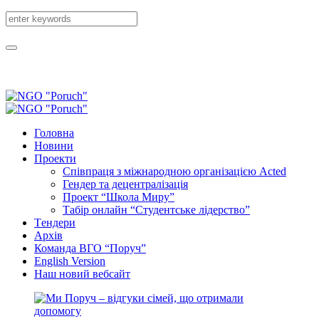
Головна
Новини
Проекти
Співпраця з міжнародною організацією Acted
Гендер та децентралізація
Проект “Школа Миру”
Табір онлайн “Студентське лідерство”
Tендери
Архів
Команда ВГО “Поруч”
English Version
Наш новий вебсайт