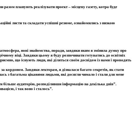
они разом планують реалізувати проект – місцеву газету, котра буде
аційні листи та складати успішні резюме, ознайомились з низкою
 атмосфера, нові знайомства, поради, завдяки яким я змінила думку про
річному віці. Завдяки цьому я буду розпочинати готуватись до освітніх
риємно, що існують люди, які діляться своїм досвідом із нами і проводять
 за кордоном. Завдяки лекторам, я дізналася багато секретів, як стати
лась з багатьма цікавими людьми, які досягли чимало і стали для мене
ти більше аудиторію, розподіливши інформацію на декілька днів”.
ацією, і так воно і сталось”.