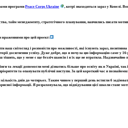
ерами програми
Peace Corps Ukraine
, котрі знаходяться зараз у Ковелі. В
ства, тайм менеджменту, стратегічного планування, навчились писати мотив
и враженнями про цей проект:
 наш світогляд і розповісти про можливості, які існують зараз, позитивна
торії досягнення успіху. Дуже добре, що я почула цю інформацію саме у 16-
 тішить, що у мене є ще безліч шансів і я їх ще не втратила. Надзвичайно п
 та лекції допомогли мені дізнатись більше про освіту як в Україні, так і
ріоритети та опанувати публічні виступи. За цей короткий час я познайоми
 кількість днів до чотирьох. Таким чином у перший день встигли б задіюва
рисної інформації. Я розраховувала, що відвідування цієї школи стане мотив