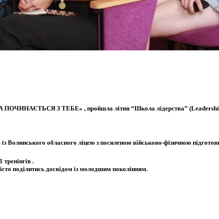
АЇНА ПОЧИНАЄТЬСЯ З ТЕБЕ» , пройшла літня “Школа лідерства” (Leadership
– із Волинського обласного ліцею з посиленою військово-фізичною підготовко
 тренінгів .
місто поділитись досвідом із молодшим поколінням.