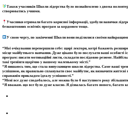
Також учасників Школи лідерства було познайомлено з двома волонт
створюватись учнями.
Учасники отримали багато корисної інформації, здобули навички лідер
безкоштовних освітніх програм за кордоном тощо.
У свою чергу, по закінченні Школи вони поділилися своїми найкращим
“Мої очікування перевершили себе: щирі лектори, котрі бажають розширити
місце майбутнього навчання. Дуже цікаво було послухати ваші особисті іс
програм: писати мотиваційні листи, складати послідовно резюме. Найбільш
такі тренінги щорічно у нашому маленькому місті.”
“Я пишаюсь тим, що стала випускницею школи лідерства. Саме ваші тренінги
успішною, як правильно спланувати своє майбутнє, як визначити життєві п
справжнім прикладом ідеалу успішності.”
“Мені все дуже сподобалось, але можна було б наступного року збільшити
“Я вважаю. що все було дуже класно. Я дізналась багато нового, багато ко