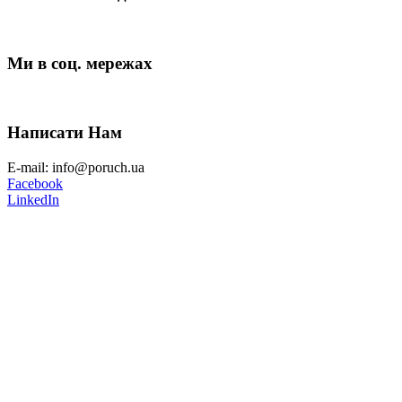
Ми в соц. мережах
Написати Нам
E-mail: info@poruch.ua
Facebook
LinkedIn
ВГО “Поруч”
Спільнота волонтерів, які об’єдналися з метою реалізації благоч
Завантажити Брошуру
Брошура