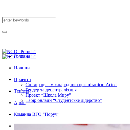
Головна
Новини
Проекти
Співпраця з міжнародною організацією Acted
Гендер та децентралізація
Tендери
Проект “Школа Миру”
Табір онлайн “Студентське лідерство”
Архів
Команда ВГО “Поруч”
English Version