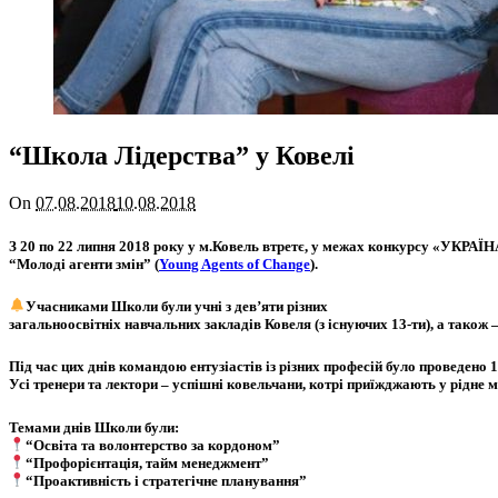
“Школа Лідерства” у Ковелі
On
07.08.2018
10.08.2018
З 20 по 22 липня 2018 року у м.Ковель втретє, у межах конкурсу «УКР
“Молоді агенти змін” (
Young Agents of Change
).
Учасниками Школи були учні з дев’яти різних
загальноосвітніх навчальних закладів Ковеля (з існуючих 13-ти), а також 
Під час цих днів командою ентузіастів із різних професій було проведено 11
Усі тренери та лектори – успішні ковельчани, котрі приїжджають у рідне 
Темами днів Школи були:
“Освіта та волонтерство за кордоном”
“Профорієнтація, тайм менеджмент”
“Проактивність і стратегічне планування”