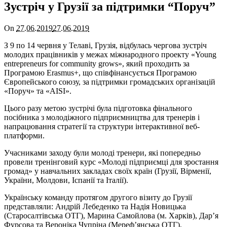
Зустріч у Грузії за підтримки “Поруч”
On
27.06.2019
27.06.2019
З 9 по 14 червня у Телаві, Грузія, відбулась чергова зустріч
молодих працівників у межах міжнародного проекту «Young
entrepreneurs for community grows», який проходить за
Програмою Erasmus+, що співфінансується Програмою
Європейського союзу, за підтримки громадських організацій
«Поруч» та «AISI».
Цього разу метою зустрічі була підготовка фінального
посібника з молодіжного підприємництва для тренерів і
напрацювання стратегії та структури інтерактивної веб-
платформи.
Учасниками заходу були молоді тренери, які попередньо
провели тренінговий курс «Молоді підприємці для зростання
громад» у навчальних закладах своїх країн (Грузії, Вірменії,
України, Молдови, Іспанії та Італії).
Українську команду протягом другого візиту до Грузії
представляли: Андрій Лебеденко та Надія Новицька
(Старосалтівська ОТГ), Марина Самойлова (м. Харків), Дар’я
Фурсова та Вероніка Чупріна (Мереф’янська ОТГ).