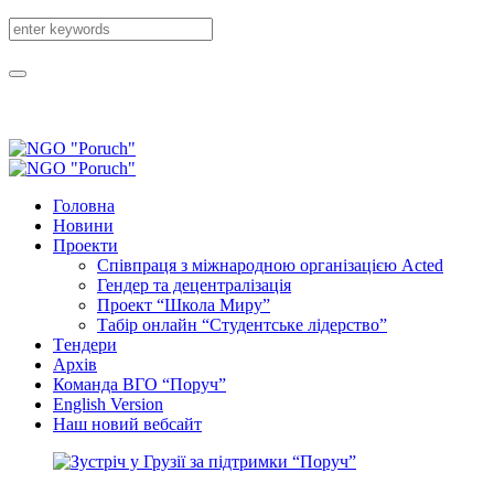
Головна
Новини
Проекти
Співпраця з міжнародною організацією Acted
Гендер та децентралізація
Проект “Школа Миру”
Табір онлайн “Студентське лідерство”
Tендери
Архів
Команда ВГО “Поруч”
English Version
Наш новий вебсайт