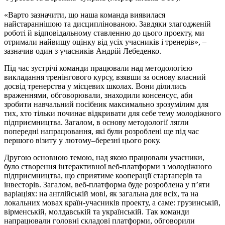
«Варто зазначити, що наша команда виявилася
найстараннішою та дисциплінованою. Завдяки злагодженій
роботі й відповідальному ставленню до цього проекту, ми
отримали найвищу оцінку від усіх учасників і тренерів», –
зазначив один з учасників Андрій Лебеденко.
Під час зустрічі команди працювали над методологією
викладання тренінгового курсу, взявши за основу власний
досвід тренерства у місцевих школах. Вони ділились
враженнями, обговорювали, знаходили консенсус, аби
зробити навчальний посібник максимально зрозумілим для
тих, хто тільки починає відкривати для себе тему молодіжного
підприємництва. Загалом, в основу методології лягли
попередні напрацювання, які були розроблені ще під час
першого візиту у лютому–березні цього року.
Другою основною темою, над якою працювали учасники,
було створення інтерактивної веб-платформи з молодіжного
підприємництва, що сприятиме кооперації стартаперів та
інвесторів. Загалом, веб-платформа буде розроблена у п’яти
варіаціях: на англійській мові, як загальна для всіх, та на
локальних мовах країн-учасників проекту, а саме: грузинській,
вірменській, молдавській та українській. Так команди
напрацювали головні складові платформи, обговорили