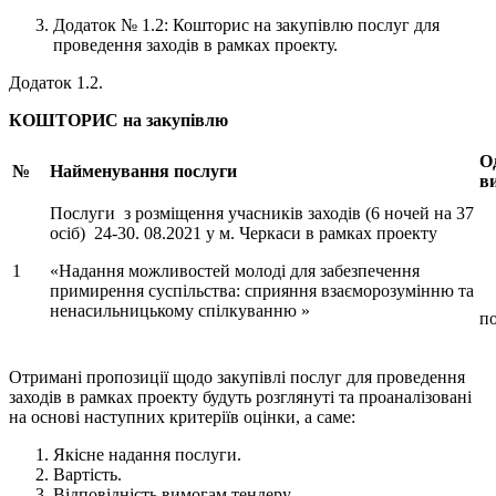
Додаток № 1.2: Кошторис на закупівлю послуг для
проведення заходів в рамках проекту.
Додаток 1.2.
КОШТОРИС
на закупівлю
О
№
Найменування послуги
в
Послуги з розміщення учасників заходів (6 ночей на 37
осіб) 24-30. 08.2021 у м. Черкаси в рамках проекту
1
«Надання можливостей молоді для забезпечення
примирення суспільства: сприяння взаєморозумінню та
ненасильницькому спілкуванню »
п
Отримані пропозиції щодо закупівлі послуг для проведення
заходів в рамках проекту будуть розглянуті та проаналізовані
на основі наступних критеріїв оцінки, а саме:
Якісне надання послуги.
Вартість.
Відповідність вимогам тендеру.