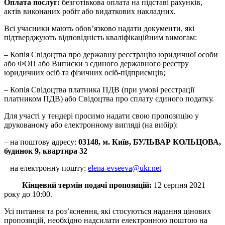
Оплата послуг:
безготівкова оплата на підставі рахунків,
актів виконаних робіт або видаткових накладних.
Всі учасники мають обов’язково надати документи, які
підтверджують відповідність кваліфікаційним вимогам:
– Копія Свідоцтва про державну реєстрацію юридичної особи
або ФОП або Виписки з єдиного державного реєстру
юридичних осіб та фізичних осіб-підприємців;
– Копія Свідоцтва платника ПДВ (при умові реєстрації
платником ПДВ) або Свідоцтва про сплату єдиного податку.
Для участі у тендері просимо надати свою пропозицію у
друкованому або електронному вигляді (на вибір):
– на поштову адресу:
03148, м. Київ, БУЛЬВАР КОЛЬЦОВА,
будинок 9, квартира 32
– на електронну пошту:
elena-evseeva@ukr.net
Кінцевий термін подачі пропозицій:
12 серпня 2021
року до 10:00.
Усі питання та роз’яснення, які стосуються надання цінових
пропозицій, необхідно надсилати електронною поштою на