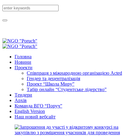
Головна
Новини
Проекти
Співпраця з міжнародною організацією Acted
Гендер та децентралізація
Проект “Школа Миру”
Табір онлайн “Студентське лідерство”
Tендери
Архів
Команда ВГО “Поруч”
English Version
Наш новий вебсайт