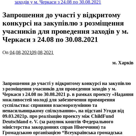
Запрошення до участі у відкритому
конкурсі на закупівлю з розміщення
учасників для проведення заходів у м.
Черкаси з 24.08 по 30.08.2021
On
04.08.2021
09.08.2021
м. Харків
Запрошення до участі у відкритому конкурсі
на
з
акупівлю
з розміщення учасників для проведення заходів у м.
Черкаси з 24.08 по 30.08.2021 р.
в рамках
проекту
«Надання
можливостей молоді для забезпечення примирення
суспільства: сприяння взаєморозумінню та
ненасильницькому спілкуванню», на підставі Угоди від
09.03.2021р. про реалізацію проекту між
ChildFund
Deutschland
e
.
V
. (за рахунок коштів Федерального
міністерства закордонних справ Німеччини) та
Громадською організацією
“Всеукраїнська громадська