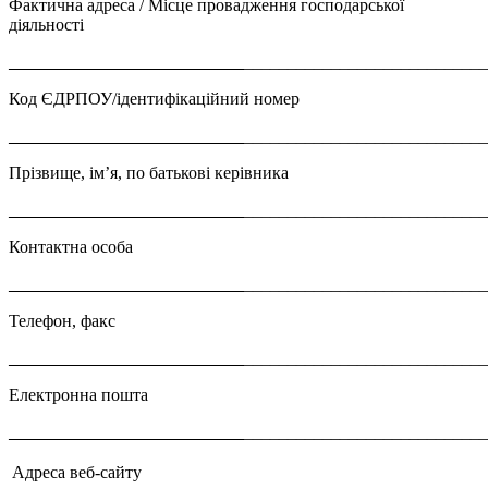
Фактична адреса / Місце провадження господарської
діяльності
___________________________
___________________________
Код ЄДРПОУ/ідентифікаційний номер
___________________________
___________________________
Прізвище, ім’я, по батькові керівника
___________________________
___________________________
Контактна особа
___________________________
___________________________
Телефон, факс
___________________________
___________________________
Електронна пошта
___________________________
___________________________
Адреса веб-сайту