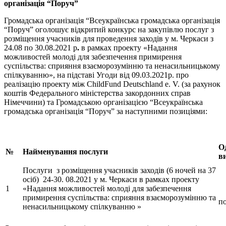
організація “Поруч”
Громадська організація “Всеукраїнська громадська організація
“Поруч” оголошує відкритий конкурс на закупівлю послуг з
розміщення учасників для проведення заходів у м. Черкаси з
24.08 по 30.08.2021 р
.
в рамках проекту «Надання
можливостей молоді для забезпечення примирення
суспільства: сприяння взаєморозумінню та ненасильницькому
спілкуванню», на підставі Угоди від 09.03.2021р. про
реалізацію проекту між ChildFund Deutschland e. V. (за рахунок
коштів Федерального міністерства закордонних справ
Німеччини) та Громадською організацією “Всеукраїнська
громадська організація “Поруч” за наступними позиціями:
О
№
Найменування послуги
в
Послуги з розміщення учасників заходів (6 ночей на 37
осіб) 24-30. 08.2021 у м. Черкаси в рамках проекту
1
«Надання можливостей молоді для забезпечення
примирення суспільства: сприяння взаєморозумінню та
п
ненасильницькому спілкуванню »