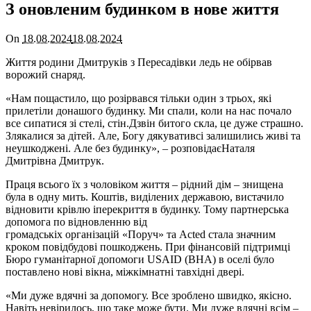
З оновленим будинком в нове життя
On
18.08.2024
18.08.2024
Життя родини Дмитруків з Пересадівки ледь не обірвав
ворожий снаряд.
«Нам пощастило, що розірвався тільки один з трьох, які
прилетіли донашого будинку. Ми спали, коли на нас почало
все сипатися зі стелі, стін.Дзвін битого скла, це дуже страшно.
Злякалися за дітей. Але, Богу дякувативсі залишились живі та
неушкоджені. Але без будинку», – розповідаєНаталя
Дмитрівна Дмитрук.
Праця всього їх з чоловіком життя – рідний дім – знищена
була в одну мить. Коштів, виділених державою, вистачило
відновити крівлю іперекриття в будинку. Тому партнерська
допомога по відновленню від
громадськіх організацій «Поруч» та Acted стала значним
кроком повідбудові пошкоджень. При фінансовій підтримці
Бюро гуманітарної допомоги USAID (BHA) в оселі було
поставлено нові вікна, міжкімнатні тавхідні двері.
«Ми дуже вдячні за допомогу. Все зроблено швидко, якісно.
Навіть невірилось, що таке може бути. Ми дуже вдячні всім –