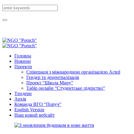
Головна
Новини
Проекти
Співпраця з міжнародною організацією Acted
Гендер та децентралізація
Проект “Школа Миру”
Табір онлайн “Студентське лідерство”
Tендери
Архів
Команда ВГО “Поруч”
English Version
Наш новий вебсайт