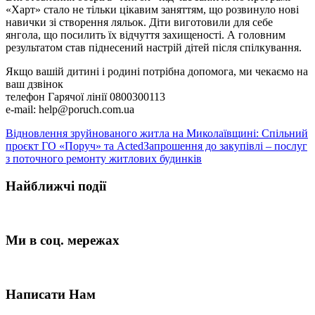
«Харт» стало не тільки цікавим заняттям, що розвинуло нові
навички зі створення ляльок. Діти виготовили для себе
янгола, що посилить їх відчуття захищеності. А головним
результатом став піднесений настрій дітей після спілкування.
Якщо вашій дитині і родині потрібна допомога, ми чекаємо на
ваш дзвінок
телефон Гарячої лінії 0800300113
e-mail: help@poruch.com.ua
Відновлення зруйнованого житла на Миколаївщині: Спільний
проєкт ГО «Поруч» та Acted
Запрошення до закупівлі – послуг
з поточного ремонту житлових будинків
Найближчі події
Ми в соц. мережах
Написати Нам