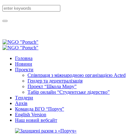
Головна
Новини
Проекти
Співпраця з міжнародною організацією Acted
Гендер та децентралізація
Проект “Школа Миру”
Табір онлайн “Студентське лідерство”
Tендери
Архів
Команда ВГО “Поруч”
English Version
Наш новий вебсайт