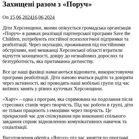
Захищені разом з «Поруч»
On
15.06.2024
16.06.2024
Діти Херсонщини, якими опікується громадська організація
«Поруч» в рамках реалізації партнерської програми Save the
Children, потребують постійної психологічної підтримки та
реабілітації. Через окупацію, проживання під постійними
обстрілами, юні мешканці Херсонської області втратили
відчуття захищеності, довіру до незнайомих дорослих та
безтурботність, яка притаманна дитинству.
Все це наші фахівці намагаються відновити, використовуючи
програми реабілітації. Діти наново вчаться радіти та довіряти
через активності, які проводять наші мобільні групи під час
виїзних занять у різних куточках Херсонщини.
«Харт» – одна з програм, яка спрямована на подолання після
стресових станів через творчість. Під час роботи в групі, діти
не тільки працюють з емоціями через творчість. Це
прекрасний час для спілкування при виконанні спільного
завдання сприяє відновленню комунікативних навичок та
соціалізації.
Виготовлення оберіга «Янгол» під час заняття по програмі