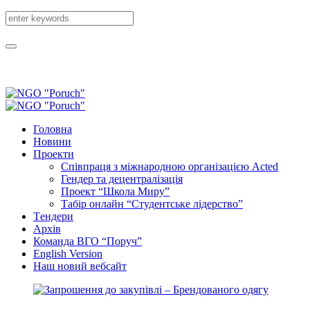
Головна
Новини
Проекти
Співпраця з міжнародною організацією Acted
Гендер та децентралізація
Проект “Школа Миру”
Табір онлайн “Студентське лідерство”
Tендери
Архів
Команда ВГО “Поруч”
English Version
Наш новий вебсайт