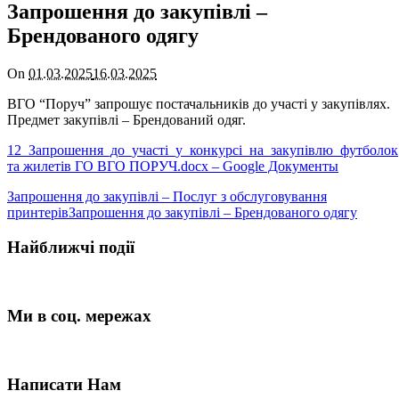
Запрошення до закупівлі –
Брендованого одягу
On
01.03.2025
16.03.2025
ВГО “Поруч” запрошує постачальників до участі у закупівлях.
Предмет закупівлі – Брендований одяг.
12_Запрошення_до_участi_у_конкурсi_на_закупiвлю_футболок
та жилетів ГО ВГО ПОРУЧ.docx – Google Документы
Запрошення до закупівлі – Послуг з обслуговування
принтерів
Запрошення до закупівлі – Брендованого одягу
Найближчі події
Ми в соц. мережах
Написати Нам