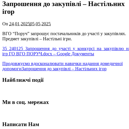
Запрошення до закупівлі – Настільних
ігор
On
24.01.2025
05.05.2025
ВГО “Поруч” запрошує постачальників до участі у закупівлях.
Предмет закупівлі – Настільні ігри.
35_240125_Запрошення_до_участi_у_конкурсi_на_закупiвлю_н
ігр ГО ВГО ПОРУЧ.docx – Google Документы
Продовжуємо вдосконалювати навички надання домедичної
допомоги
Запрошення до закупівлі – Настільних ігор
Найближчі події
Ми в соц. мережах
Написати Нам