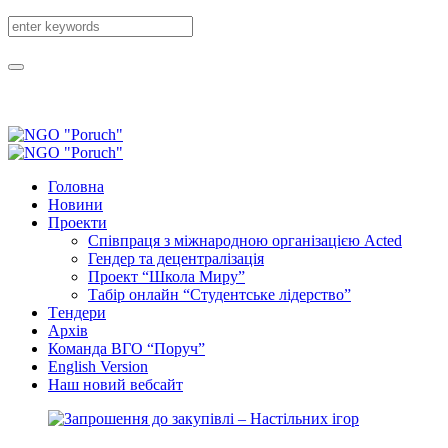
Головна
Новини
Проекти
Співпраця з міжнародною організацією Acted
Гендер та децентралізація
Проект “Школа Миру”
Табір онлайн “Студентське лідерство”
Tендери
Архів
Команда ВГО “Поруч”
English Version
Наш новий вебсайт