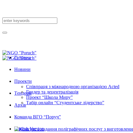
Головна
Новини
Проекти
Співпраця з міжнародною організацією Acted
Гендер та децентралізація
Tендери
Проект “Школа Миру”
Табір онлайн “Студентське лідерство”
Архів
Команда ВГО “Поруч”
English Version