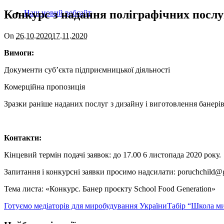
Конкурс з надання поліграфічних послуг
Наш новий вебсайт
On
26.10.2020
17.11.2020
Вимоги:
Документи суб’єкта підприємницької діяльності
Комерційна пропозиція
Зразки раніше наданих послуг з дизайну і виготовлення банері
Контакти:
Кінцевий термін подачі заявок: до 17.00 6 листопада 2020 року.
Запитання і конкурсні заявки просимо надсилати: poruchchild@
Тема листа: «Конкурс. Банер проєкту School Food Generation»
Готуємо медіаторів для миробудування України
Табір “Школа ми