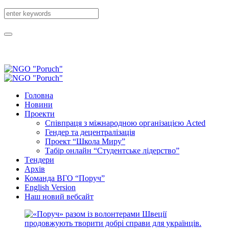
Головна
Новини
Проекти
Співпраця з міжнародною організацією Acted
Гендер та децентралізація
Проект “Школа Миру”
Табір онлайн “Студентське лідерство”
Tендери
Архів
Команда ВГО “Поруч”
English Version
Наш новий вебсайт