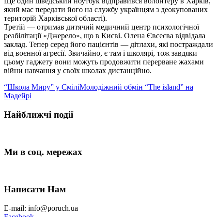
Ще один шведський ноутбук відправився волонтеру в Харків,
який має передати його на службу українцям з деокупованих
територій Харківської області).
Третій — отримав дитячий медичний центр психологічної
реабілітації «Джерело», що в Києві. Олена Євсеєва відвідала
заклад. Тепер серед його пацієнтів — дітлахи, які постраждали
від воєнної агресії. Звичайно, є там і школярі, тож завдяки
цьому гаджету вони можуть продовжити перерване жахами
війни навчання у своїх школах дистанційно.
“Школа Миру” у Смілі
Молодіжний обмін “The island” на
Мадейрі
Найближчі події
Ми в соц. мережах
Написати Нам
E-mail: info@poruch.ua
Facebook