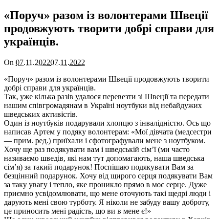
«Поруч» разом із волонтерами Швеції
продовжують творити добрі справи для
українців.
On
07.11.2022
07.11.2022
«Поруч» разом із волонтерами Швеції продовжують творити
добрі справи для українців.
Так, уже кілька разів удалося перевезти зі Швеції та передати
нашим співгромадянам в Україні ноутбуки від небайдужих
шведських активістів.
Один із ноутбуків подарували хлопцю з інвалідністю. Ось що
написав Артем у подяку волонтерам: «Мої дівчата (медсестри
— прим. ред.) приїхали і сфотографували мене з ноутбуком.
Хочу ще раз подякувати вам і шведській сім’ї (ми часто
називаємо шведів, які нам тут допомагають, наша шведська
сім’я) за такий подарунок! Поспішаю подякувати Вам за
безцінний подарунок. Хочу від щирого серця подякувати Вам
за таку увагу і тепло, яке проникло прямо в моє серце. Дуже
приємно усвідомлювати, що мене оточують такі щедрі люди і
дарують мені свою турботу. Я ніколи не забуду вашу доброту,
це приносить мені радість, що ви в мене є!»