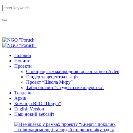
Головна
Новини
Проекти
Співпраця з міжнародною організацією Acted
Гендер та децентралізація
Проект “Школа Миру”
Табір онлайн “Студентське лідерство”
Tендери
Архів
Команда ВГО “Поруч”
English Version
Наш новий вебсайт