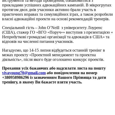
інструменти та методи проведення; ознайомитися з
прикладами успішних адвокаційних кампаній. В мікрогрупах
протягом двох днів учасники активно брали участь в
практичних вправах та симуляційних іграх, а також розробили
власні адвокаційні проекти на основі рекомендацій тренерів.
Спеціальний гість – John O’Neill з університету Лоуренс
(США), стажер ГО «ВГО «Поруч»» виступив з презентацією «
Неприбуткові громадські організації та адвокація в США» та
відповів на численні питання учасників.
Нагадуємо, що 14-15 липня відбудеться останній тренінг в
межах проекту «Проектний менеджмент та проектна
діяльність», після якого буде оголошено конкурс проектів.
Прохання усіх бажаючих або надсилати листа на пошту
vivayoung
70@
gmail
.
com
або повідомлення на номер
+380958986296 із зазначенням Вашого Прізвища та дати
тренінгу, в якому Ви бажаєте взяти участь.