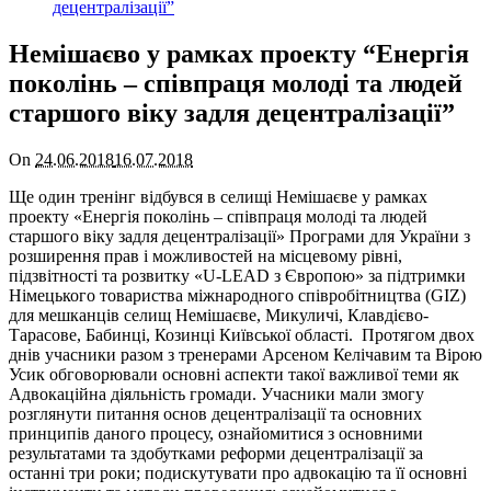
Немішаєво у рамках проекту “Енергія
поколінь – співпраця молоді та людей
старшого віку задля децентралізації”
On
24.06.2018
16.07.2018
Ще один тренінг відбувся в селищі Немішаєве у рамках
проекту «Енергія поколінь – співпраця молоді та людей
старшого віку задля децентралізації» Програми для України з
розширення прав і можливостей на місцевому рівні,
підзвітності та розвитку «U-LEAD з Європою» за підтримки
Німецького товариства міжнародного співробітництва (GIZ)
для мешканців селищ Немішаєве, Микуличі, Клавдієво-
Тарасове, Бабинці, Козинці Київської області. Протягом двох
днів учасники разом з тренерами Арсеном Келічавим та Вірою
Усик обговорювали основні аспекти такої важливої теми як
Адвокаційна діяльність громади. Учасники мали змогу
розглянути питання основ децентралізації та основних
принципів даного процесу, ознайомитися з основними
результатами та здобутками реформи децентралізації за
останні три роки; подискутувати про адвокацію та її основні