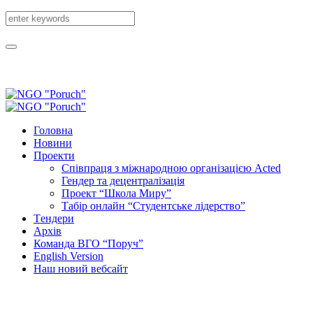
Головна
Новини
Проекти
Співпраця з міжнародною організацією Acted
Гендер та децентралізація
Проект “Школа Миру”
Табір онлайн “Студентське лідерство”
Tендери
Архів
Команда ВГО “Поруч”
English Version
Наш новий вебсайт