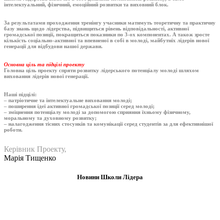
інтелектуальний, фізичний, емоційний розвитки та виховний блок.
За результатами проходження тренінгу учасники матимуть теоретичну та практичну
базу знань щодо лідерства, підвищиться рівень відповідальності, активної
громадської позиції, покращиться показники по 3-ох компонентах. А також зросте
кількість соціально-активної та впевненої в собі в молоді, майбутніх лідерів нової
генерації для відбудови нашої держави.
Основна ціль та підцілі проекту
Головна ціль проекту спряти розвитку лідерського потенціалу молоді шляхом
виховання лідерів нової генерації.
Наші підцілі:
– патріотичне та інтелектуальне виховання молоді;
– поширення ідеї активної громадської позиції серед молоді;
– зміцнення потенціалу молоді за допомогою сприяння їхньому фізичному,
моральному та духовному розвитку;
– налагодження тісних стосунків та комунікації серед студентів за для ефективнішої
роботи.
Керівник Проекту,
Марія Тищенко
Новини Школи Лідера