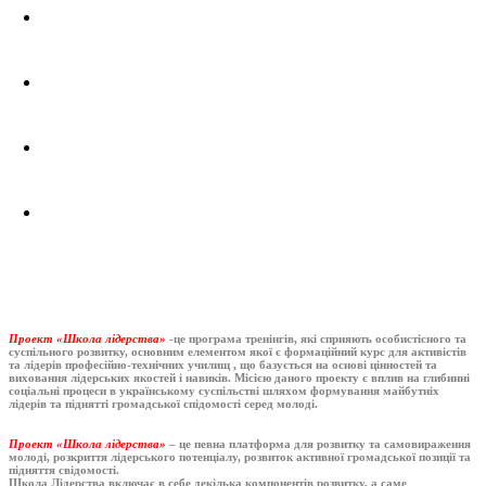
Проект «Школа лідерства»
-це програма тренінгів, які сприяють особистісного та
суспільного розвитку, основним елементом якої є формаційний курс для активістів
та лідерів професійно-технічних училищ , що базується на основі цінностей та
виховання лідерських якостей і навиків. Місією даного проекту є вплив на глибинні
соціальні процеси в українському суспільстві шляхом формування майбутніх
лідерів та піднятті громадської спідомості серед молоді.
Проект «Школа лідерства»
– це певна платформа для розвитку та самовираження
молоді, розкриття лідерського потенціалу, розвиток активної громадської позиції та
підняття свідомості.
Школа Лідерства включає в себе декілька компонентів розвитку, а саме