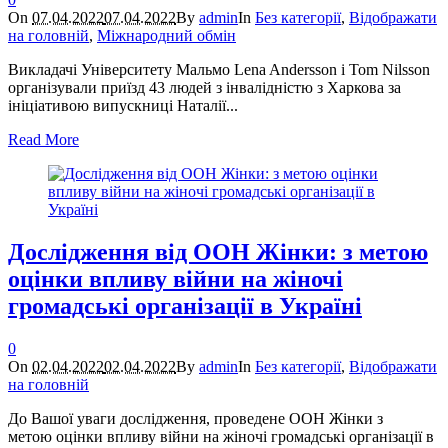
On
07.04.2022
07.04.2022
By
admin
In
Без категорії
,
Відображати
на головній
,
Міжнародний обмін
Викладачі Університету Мальмо Lena Andersson i Tom Nilsson
організували приїзд 43 людей з інвалідністю з Харкова за
ініціативою випускниці Наталії...
Read More
Дослідження від ООН Жінки: з метою
оцінки впливу війни на жіночі
громадські організації в Україні
0
On
02.04.2022
02.04.2022
By
admin
In
Без категорії
,
Відображати
на головній
До Вашої уваги дослідження, проведене ООН Жінки з
метою оцінки впливу війни на жіночі громадські організації в