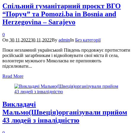
Спільний гуманітарний проєкт ВГО
“Поруч” та Pomozi.ba in Bosnia and
Herzegovina – Sarajevo
0
On
30.11.2022
30.11.2022
By
admin
In
Без категорії
Поки незламний український Південь продовжує протистояти
російській загарбникам і відвойовувати свої міста й села,
волонтери мужнього Миколаєва не припиняють
підсилювати...
Read More
Викладачі
Мальмо(Швеція)організували прийом
43 людей з інвалідністю
0