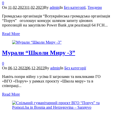
0
On
11.02.2023
11.02.2023
By
admin
In
Без категорії
,
Тендери
Громадська організація “Всеукраїнська громадська організація
“Поруч” оголошує конкурс шляхом запиту цінових
пропозицій на закупівлю Power Bank для реалізації 64 FСH...
Read More
Мурали “Школи Миру -3”
0
On
06.12.2022
06.12.2022
By
admin
In
Без категорії
Навіть попри війну з усіма її загрозами та викликами ГО
«ВГО «Поруч» у рамках проєкту «Школа миру» та в
співпраці...
Read More