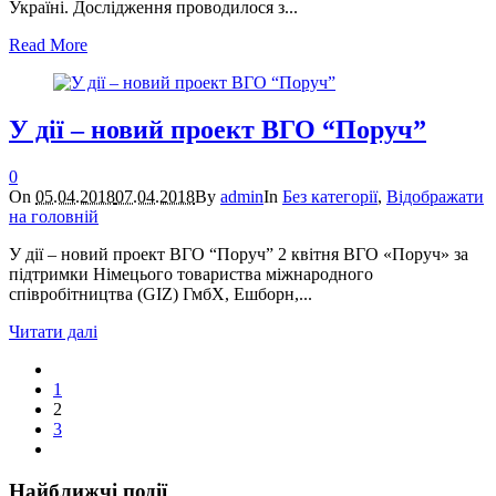
Україні. Дослідження проводилося з...
Read More
У дії – новий проект ВГО “Поруч”
0
On
05.04.2018
07.04.2018
By
admin
In
Без категорії
,
Відображати
на головній
У дії – новий проект ВГО “Поруч” 2 квітня ВГО «Поруч» за
підтримки Німецього товариства міжнародного
співробітництва (GIZ) ГмбХ, Ешборн,...
Читати далі
1
2
3
Найближчі події