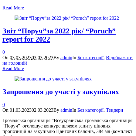
Read More
Звіт “Поруч”за 2022 рік/ “Poruch”
report for 2022
0
On
03.03.2023
03.03.2023
By
admin
In
Без категорії
,
Відображати
на головній
Read More
Запрошення до участі у закупівлях
0
On
01.03.2023
02.03.2023
By
admin
In
Без категорії
,
Тендери
Громадська організація “Всеукраїнська громадська організація
“Поруч” оголошує конкурс шляхом запиту цінових
пропозицій на закупівлю Цангових балонів, 384 мл (комплект