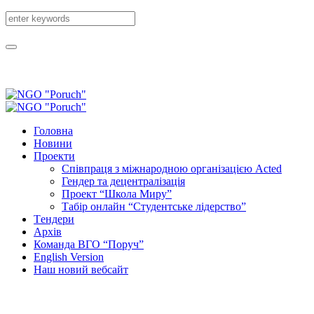
Головна
Новини
Проекти
Співпраця з міжнародною організацією Acted
Гендер та децентралізація
Проект “Школа Миру”
Табір онлайн “Студентське лідерство”
Tендери
Архів
Команда ВГО “Поруч”
English Version
Наш новий вебсайт