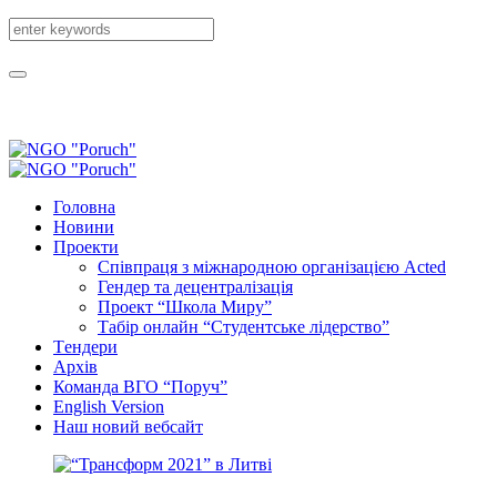
Головна
Новини
Проекти
Співпраця з міжнародною організацією Acted
Гендер та децентралізація
Проект “Школа Миру”
Табір онлайн “Студентське лідерство”
Tендери
Архів
Команда ВГО “Поруч”
English Version
Наш новий вебсайт