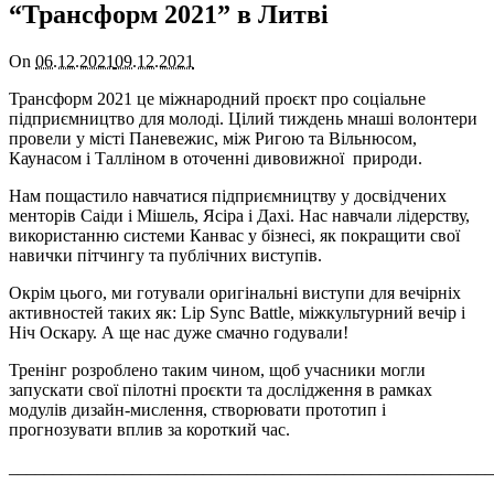
“Трансформ 2021” в Литві
On
06.12.2021
09.12.2021
Трансформ 2021 це міжнародний проєкт про соціальне
підприємництво для молоді. Цілий тиждень мнаші волонтери
провели у місті Паневежис, між Ригою та Вільнюсом,
Каунасом і Талліном в оточенні дивовижної природи.
Нам пощастило навчатися підприємництву у досвідчених
менторів Саіди і Мішель, Ясіра і Дахі. Нас навчали лідерству,
використанню системи Канвас у бізнесі, як покращити свої
навички пітчингу та публічних виступів.
Окрім цього, ми готували оригінальні виступи для вечірніх
активностей таких як: Lip Synс Battle, міжкультурний вечір і
Ніч Оскару. А ще нас дуже смачно годували!
Тренінг розроблено таким чином, щоб учасники могли
запускати свої пілотні проєкти та дослідження в рамках
модулів дизайн-мислення, створювати прототип і
прогнозувати вплив за короткий час.
_______________________________________________________