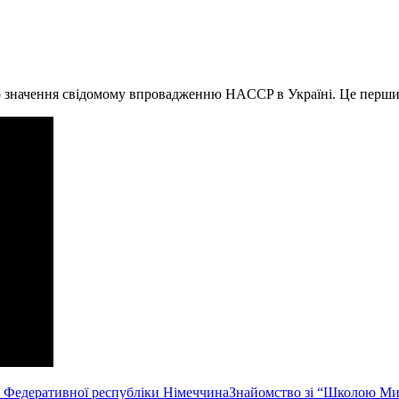
го значення свідомому впровадженню HACCP в Україні. Це перши
і Федеративної республіки Німеччина
Знайомство зі “Школою Ми