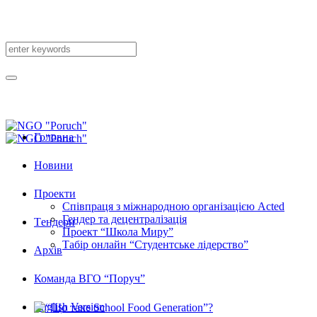
Головна
Новини
Проекти
Співпраця з міжнародною організацією Acted
Гендер та децентралізація
Tендери
Проект “Школа Миру”
Табір онлайн “Студентське лідерство”
Архів
Команда ВГО “Поруч”
English Version