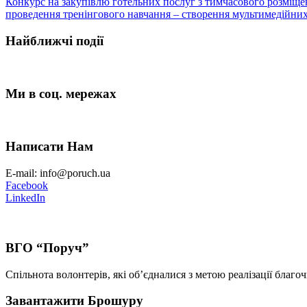
Конкурс на закупівлю готельних послуг з тимчасового розміщен
проведення тренінгового навчання – створення мультимедійних м
Найближчі події
Ми в соц. мережах
Написати Нам
E-mail: info@poruch.ua
Facebook
LinkedIn
ВГО “Поруч”
Спільнота волонтерів, які об’єдналися з метою реалізації благоч
Завантажити Брошуру