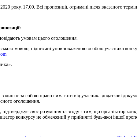
020 року, 17.00. Всі пропозиції, отримані після вказаного термін
опозиції:
ідповідають умовам цього оголошення.
нською мовою, підписані уповноваженою особою учасника конкурс
com
ника».
 залишає за собою право вимагати від учасника додаткові докум
рсного оголошення.
, підтверджує своє розуміння та згоду з тим, що організатор ко
нізатор конкурсу не обмежений у прийнятті будь-якої іншої проп