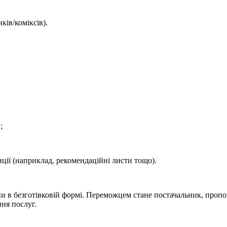
ків/коміксів).
;
ції (наприклад, рекомендаційні листи тощо).
и в безготівковій формі. Переможцем стане постачальник, пропо
ння послуг.