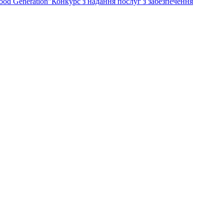
ood Generation”
Конкурс з надання послуг з забезпечення