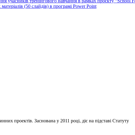
ня учасників тренінгового навчання в рамках проєкту “School F
атеріалів (50 слайдів) в програмі Power Point
инних проектів. Заснована у 2011 році, діє на підставі Статуту