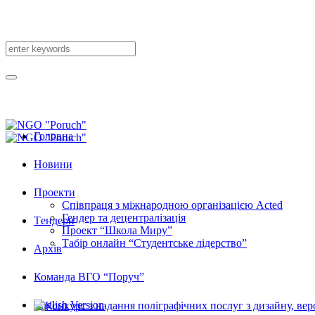
Головна
Новини
Проекти
Співпраця з міжнародною організацією Acted
Гендер та децентралізація
Tендери
Проект “Школа Миру”
Табір онлайн “Студентське лідерство”
Архів
Команда ВГО “Поруч”
English Version