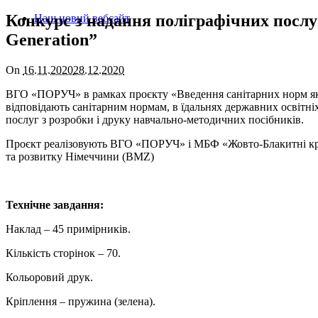
Конкурс з надання поліграфічних послуг
Наш новий вебсайт
Generation”
On
16.11.2020
28.12.2020
ВГО «ПОРУЧ» в рамках проєкту «Введення санітарних норм яко
відповідають санітарним нормам, в їдальнях державних освітні
послуг з розробки і друку навчально-методичних посібників.
Проєкт реалізовують ВГО «ПОРУЧ» і МБФ «Жовто-Блакитні крила
та розвитку Німеччини (BMZ)
Технічне завдання:
Наклад – 45 примірників.
Кількість сторінок – 70.
Кольоровий друк.
Кріплення – пружина (зелена).