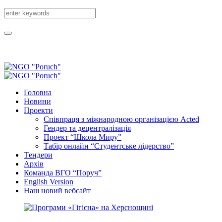
Головна
Новини
Проекти
Співпраця з міжнародною організацією Acted
Гендер та децентралізація
Проект “Школа Миру”
Табір онлайн “Студентське лідерство”
Tендери
Архів
Команда ВГО “Поруч”
English Version
Наш новий вебсайт