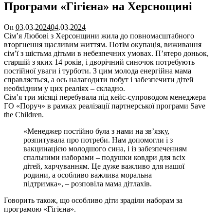
Програми «Гігієна» на Херснощині
On
03.03.2024
04.03.2024
Сім’я Любові з Херсонщини жила до повномасштабного
вторгнення щасливим життям. Потім окупація, виживання
сім’ї з шістьма дітьми в небезпечних умовах. П’ятеро доньок,
старшій з яких 14 років, і дворічний синочок потребують
постійної уваги і турботи. З цим молода енергійна мама
справляється, а ось налагодити побут і забезпечити дітей
необхідним у цих реаліях – складно.
Сім’я три місяці перебувала під кейс-супроводом менеджера
ГО «Поруч» в рамках реалізації партнерської програми Save
the Children.
«Менеджер постійно була з нами на зв’язку,
розпитувала про потреби. Нам допомогли і з
вакцинацією молодшого сина, і із забезпеченням
спальними наборами – подушки ковдри для всіх
дітей, харчуванням. Це дуже важливо для нашої
родини, а особливо важлива моральна
підтримка», – розповіла мама дітлахів.
Говорить також, що особливо діти зраділи наборам за
програмою «Гігієна».