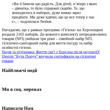
«Ви б бачили цю радість. Для дітей, п’ятеро з яких
– дівчатка, то були справжні скарби. Те, що
знаходилось в наборах, дуже важко зараз
придбати. Ми дуже вдячні, що це все тепер у нас
є», – поділилася Любов.
Нагадаємо, що у рамках програми «Гігієна» на Херснощині
роздали 2165 наборів. До кожного комплекту непродовольчих
товарів (NFI) увійшли три різні – сімейний набір NFI,
гігієнічно-санітарний набір для миття посуду та набір
особистої гігієни.
Надія та підтримка: Життя сім’ї з Херсона після окупації
У
Центрі “Бути Поруч” вручили сертифікати на гігієнічні
товари
Найближчі події
Ми в соц. мережах
Написати Нам