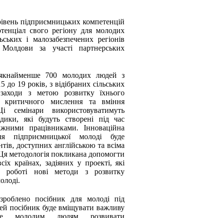
рівень підприємницьких компетенцій
отенціал свого регіону для молодих
ьських і малозабезпечених регіонів
а Молдови за участі партнерських
 якнайменше 700 молодих людей з
5 до 19 років, з відібраних сільських
ь заходи з метою розвитку їхнього
у, критичного мислення та вміння
Ці семінари використовуватимуть
дики, які будуть створені під час
іжними працівниками. Інноваційна
ля підприємницької молоді буде
нтів, доступних англійською та всіма
 Ця методологія покликана допомогти
іх країнах, задіяних у проекті, які
й роботі нові методи з розвитку
олоді.
озроблено посібник для молоді під
ей посібник буде вміщувати важливу
же молодим людям розвивати