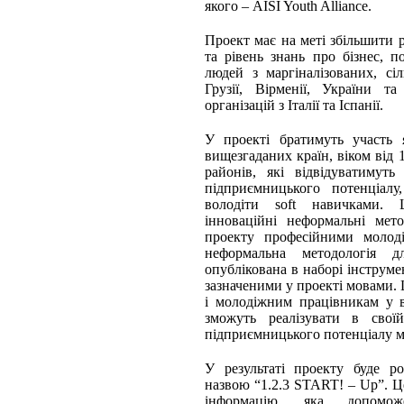
якого – AISI Youth Alliance.
Проект має на меті збільшити 
та рівень знань про бізнес, п
людей з маргіналізованих, сіл
Грузії, Вірменії, України т
організацій з Італії та Іспанії.
У проекті братимуть участь
вищезгаданих країн, віком від 1
районів, які відвідуватимут
підприємницького потенціал
володіти soft навичками. 
інноваційні неформальні мето
проекту професійними молод
неформальна методологія д
опублікована в наборі інструме
зазначеними у проекті мовами.
і молодіжним працівникам у вс
зможуть реалізувати в свої
підприємницького потенціалу м
У результаті проекту буде р
назвою “1.2.3 START! – Up”. Ц
інформацію, яка допомо