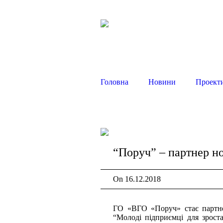
Головна
Новини
Проект
“Поруч” – партнер н
On
16.12.2018
ГО «ВГО «Поруч» стає партне
“Молоді підприємці для зроста