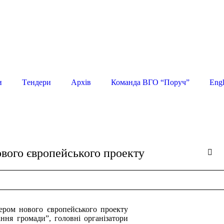
и
Tендери
Архів
Команда ВГО “Поруч”
Engl
ового європейського проекту
ром нового європейського проекту
ння громади”, головні організатори