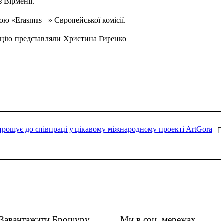
з Вірменії.
ю «Erasmus +» Європейської комісії.
зацію представляли Христина Гиренко
ошує до співпраці у цікавому міжнародному проекті ArtGora
Завантажити Брошуру
Ми в соц. мережах