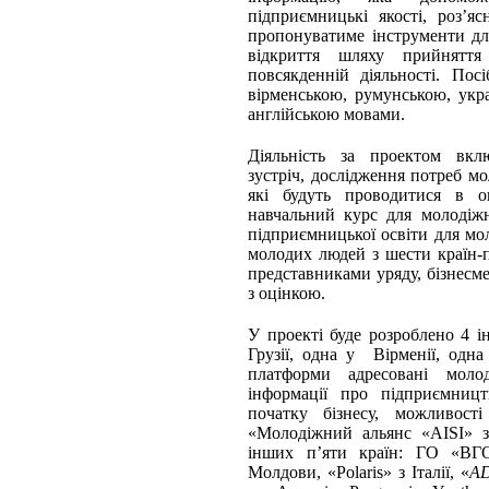
підприємницькі якості, роз’я
пропонуватиме інструменти дл
відкриття шляху прийняття
повсякденній діяльності. Пос
вірменською, румунською, укра
англійською мовами.
Діяльність за проектом вклю
зустріч, дослідження потреб мо
які будуть проводитися в ок
навчальний курс для молодіжн
підприємницької освіти для мо
молодих людей з шести країн-п
представниками уряду, бізнесм
з оцінкою.
У проекті буде розроблено 4 і
Грузії, одна у Вірменії, одна
платформи адресовані моло
інформації про підприємницт
початку бізнесу, можливост
«Молодіжний альянс «AISI» з 
інших п’яти країн: ГО «ВГО
Молдови, «Polaris» з Італії, «
A