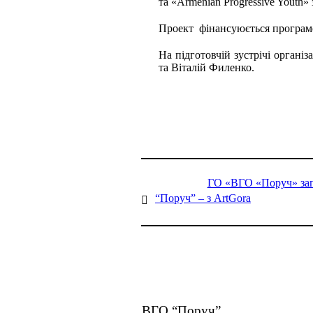
та «Armenian Progressive Youth» 
Проект фінансуюється програмо
На підготовчій зустрічі органі
та Віталій Филенко.
ГО «ВГО «Поруч» запр
“Поруч” – з ArtGora
ВГО “Поруч”