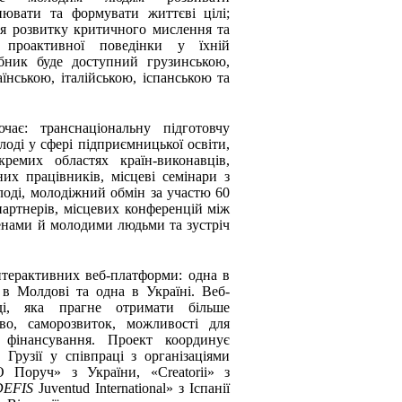
снювати та формувати життєві цілі;
я розвитку критичного мислення та
 проактивної поведінки у їхній
ібник буде доступний грузинською,
їнською, італійською, іспанською та
чає: транснаціональну підготовчу
лоді у сфері підприємницької освіти,
ремих областях країн-виконавців,
их працівників, місцеві семінари з
лоді, молодіжний обмін за участю 60
артнерів, місцевих конференцій між
енами й молодими людьми та зустріч
нтерактивних веб-платформи: одна в
 в Молдові та одна в Україні. Веб-
ді, яка прагне отримати більше
во, саморозвиток, можливості для
і фінансування. Проект координує
Грузії у співпраці з організаціями
 Поруч» з України, «Creatorii» з
DEFIS
Juventud International» з Іспанії