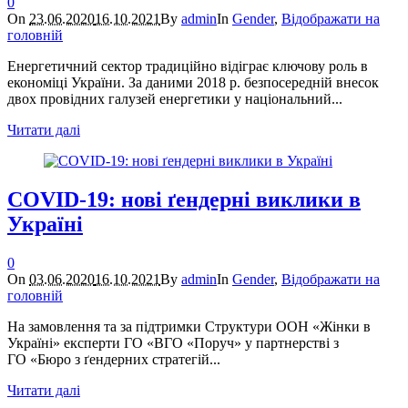
0
On
23.06.2020
16.10.2021
By
admin
In
Gender
,
Відображати на
головній
Енергетичний сектор традиційно відіграє ключову роль в
економіці України. За даними 2018 р. безпосередній внесок
двох провідних галузей енергетики у національний...
Читати далі
COVID-19: нові ґендерні виклики в
Україні
0
On
03.06.2020
16.10.2021
By
admin
In
Gender
,
Відображати на
головній
На замовлення та за підтримки Структури ООН «Жінки в
Україні» експерти ГО «ВГО «Поруч» у партнерстві з
ГО «Бюро з ґендерних стратегій...
Читати далі