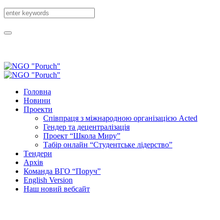
Головна
Новини
Проекти
Співпраця з міжнародною організацією Acted
Гендер та децентралізація
Проект “Школа Миру”
Табір онлайн “Студентське лідерство”
Tендери
Архів
Команда ВГО “Поруч”
English Version
Наш новий вебсайт