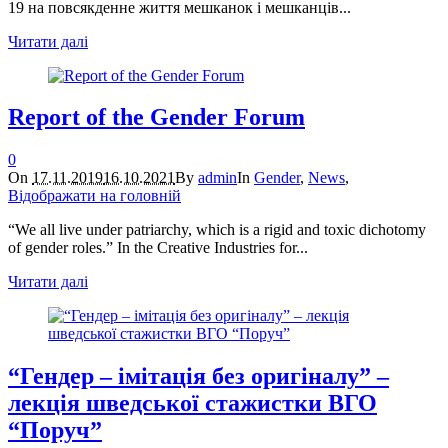
19 на повсякденне життя мешканок і мешканців...
Читати далі
Report of the Gender Forum
0
On
17.11.2019
16.10.2021
By
admin
In
Gender
,
News
,
Відображати на головній
“We all live under patriarchy, which is a rigid and toxic dichotomy
of gender roles.” In the Creative Industries for...
Читати далі
“Гендер – імітація без оригіналу” –
лекція шведської стажистки ВГО
“Поруч”