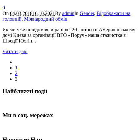
0
On
04.03.2018
16.10.2021
By
admin
In
Gender
,
Відображати на
головній
,
Міжнародний обмін
Як ми уже повідомляли раніше, 20 лютого в Американському
домі Києва за організації ВГО «Поруч» наша стажистка зі
Швеції Юстін...
Читати далі
1
2
3
Найближчі події
Ми в соц. мережах
Написати Нам