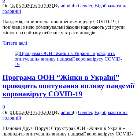
0
On
18.05.2020
16.10.2021
By
admin
In
Gender
,
Відображати на
головній
Пандемія, спричинена поширенням вірусу COVID-19, і
пов’язані з нею обмежувальні заходи наражають усі групи
жінок на серйозну небезпеку втрати доходів...
Читати далі
Програма ООН “Жінки в Україні”
проводить опитування впливу пандемії
коронавірусу COVID-19
0
On
01.04.2020
16.10.2021
By
admin
In
Gender
,
Відображати на
головній
Шановні Друзі Поруч! Структура ООН «Жінки в Україні»
проводить опитування впливу пандемії коронавірусу COVID-