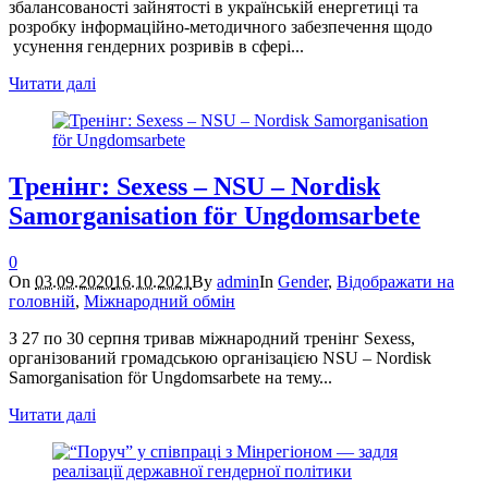
збалансованості зайнятості в українській енергетиці та
розробку інформаційно-методичного забезпечення щодо
усунення гендерних розривів в сфері...
Читати далі
Тренінг: Sexess – NSU – Nordisk
Samorganisation för Ungdomsarbete
0
On
03.09.2020
16.10.2021
By
admin
In
Gender
,
Відображати на
головній
,
Міжнародний обмін
З 27 по 30 серпня тривав міжнародний тренінг Sexess,
організований громадською організацією NSU – Nordisk
Samorganisation för Ungdomsarbete на тему...
Читати далі