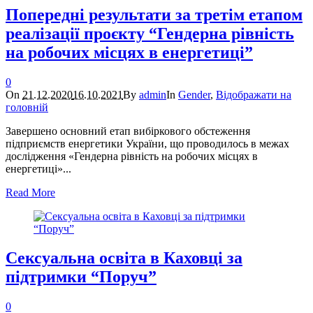
Попередні результати за третім етапом
реалізації проєкту “Гендерна рівність
на робочих місцях в енергетиці”
0
On
21.12.2020
16.10.2021
By
admin
In
Gender
,
Відображати на
головній
Завершено основний етап вибіркового обстеження
підприємств енергетики України, що проводилось в межах
дослідження «Гендерна рівність на робочих місцях в
енергетиці»...
Read More
Сексуальна освіта в Каховці за
підтримки “Поруч”
0