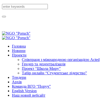
Головна
Новини
Проекти
Співпраця з міжнародною організацією Acted
Гендер та децентралізація
Проект “Школа Миру”
Табір онлайн “Студентське лідерство”
Tендери
Архів
Команда ВГО “Поруч”
English Version
Наш новий вебсайт