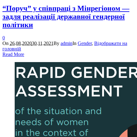
“Поруч” у співпраці з Мінрегіоном —
задля реалізації державної гендерної
політики
0
On
26.08.2020
30.11.2021
By
admin
In
Gender
,
Відображати на
головній
Read More