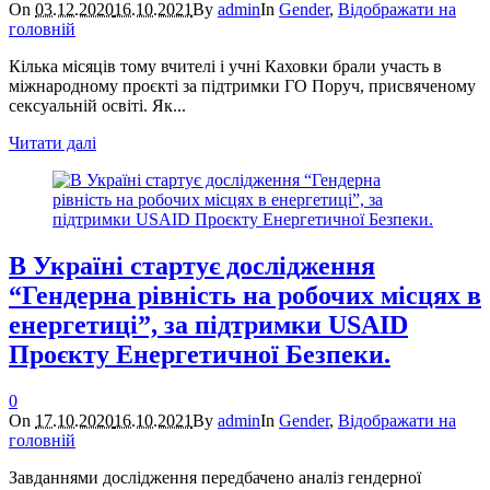
On
03.12.2020
16.10.2021
By
admin
In
Gender
,
Відображати на
головній
Кілька місяців тому вчителі і учні Каховки брали участь в
міжнародному проєкті за підтримки ГО Поруч, присвяченому
сексуальній освіті. Як...
Читати далі
В Україні стартує дослідження
“Гендерна рівність на робочих місцях в
енергетиці”, за підтримки USAID
Проєкту Енергетичної Безпеки.
0
On
17.10.2020
16.10.2021
By
admin
In
Gender
,
Відображати на
головній
Завданнями дослідження передбачено аналіз гендерної