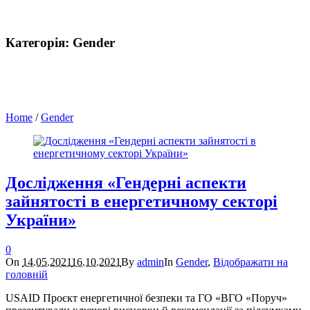
Категорія:
Gender
Home
/
Gender
Дослідження «Гендерні аспекти
зайнятості в енергетичному секторі
України»
0
On
14.05.2021
16.10.2021
By
admin
In
Gender
,
Відображати на
головній
USAID Проєкт енергетичної безпеки та ГО «ВГО «Поруч»