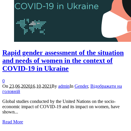
Rapid gender assessment of the situation
and needs of women in the context of
COVID-19 in Ukraine
0
On
23.06.2020
16.10.2021
By
admin
In
Gender
,
Відображати на
головній
Global studies conducted by the United Nations on the socio-
economic impact of COVID-19 and its impact on women, have
shown...
Read More