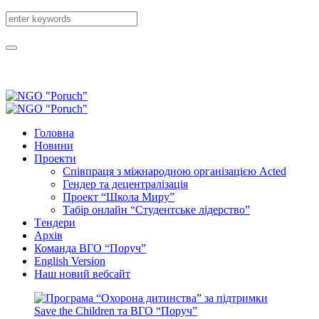
Головна
Новини
Проекти
Співпраця з міжнародною організацією Acted
Гендер та децентралізація
Проект “Школа Миру”
Табір онлайн “Студентське лідерство”
Tендери
Архів
Команда ВГО “Поруч”
English Version
Наш новий вебсайт