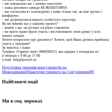
– ми поважаємо вас і хочемо захистити
– наша допомога завжди БЕЗКОШТОВНА
– ми спілкуємося і взаємодіємо з вами тільки так, як вам зручно і
комфортно
– ми дотримуємося вашого особистого простору
Як ми бачимо вас у нашому проекті?
– кожен з вас заслуговує на рівне ставлення
– ви маєте право брати участь і висловлювати свою думку у всіх
наших заходах
Хочете попросити про допомогу? Хочете, щоб Ваша дитина прийняла
участь у програмі?
Зв’яжитесь з нами.
Телефон «Гарячої лінії» 0800300113, яка працює з понеділка по
п’ятницю з 9:00 до 17:00
е-mail: help@poruch.ua
Підготовка тренерів-консультантів на
Миколаївщині
Практичні тренінги на Снігурівщині￼
Найближчі події
Ми в соц. мережах