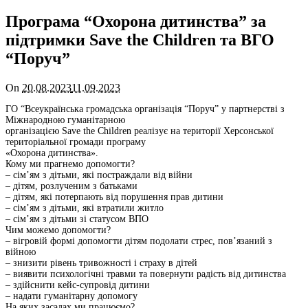
Програма “Охорона дитинства” за
підтримки Save the Children та ВГО
“Поруч”
On
20.08.2023
11.09.2023
ГО “Всеукраїнська громадська організація “Поруч” у партнерстві з
Міжнародною гуманітарною
організацією Save the Children реалізує на території Херсонської
територіальної громади програму
«Охорона дитинства».
Кому ми прагнемо допомогти?
– сім’ям з дітьми, які постраждали від війни
– дітям, розлученим з батьками
– дітям, які потерпають від порушення прав дитини
– сім’ям з дітьми, які втратили житло
– сім’ям з дітьми зі статусом ВПО
Чим можемо допомогти?
– вігровій формі допомогти дітям подолати стрес, пов’язаний з
війною
– знизити рівень тривожності і страху в дітей
– виявити психологічні травми та повернути радість від дитинства
– здійснити кейс-супровід дитини
– надати гуманітарну допомогу
На яких засадах ми працюємо?